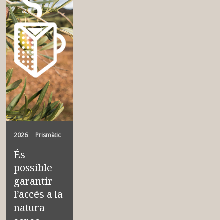
2026
Prismàtic
És
possible
garantir
l’accés a la
natura