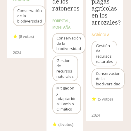
de los
plagas
ratoneros
agrícolas
Conservación
en los
de la
biodiversidad
FORESTAL
arrozales?
MONTAÑA
AGRÍCOLA
(
8
votos)
Conservación
de la
Gestión
biodiversidad
de
2024
recursos
Gestión
naturales
de
recursos
Conservación
naturales
de la
biodiversidad
Mitigación
y
adaptación
(
5
votos)
al Cambio
Climático
2024
(
4
votos)