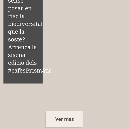
sense
posar en
risc la
biodiversitat
que la
sosté?
Arrenca la
sisena
edició dels
#cafèsPrismàtic
Ver mas