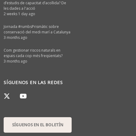
d’estudis de capacitat d’acollida? De
les dades a l'acció
2 weeks 1 day ago
Jornada #rumbsPrismàtic sobre
conservació del medi marí a Catalunya
3 months ago
Com gestionar riscos naturals en
espais cada cop més freqüentats?
3 months ago
SÍGUENOS EN LAS REDES
SÍGUENOS EN EL BOLETÍN