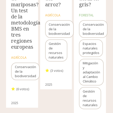
mariposas?
arroz?
gris?
Un test
de la
AGRÍCOLA
FORESTAL
metodología
Conservación
Conservación
BMS en
de la
de la
tres
biodiversidad
biodiversidad
regiones
Gestión
Espacios
europeas
de
naturales
recursos
protegidos
naturales
AGRÍCOLA
Mitigación
Conservación
y
(
3
votos)
de la
adaptación
biodiversidad
al Cambio
Climático
2025
(
6
votos)
Gestión
de
recursos
2025
naturales