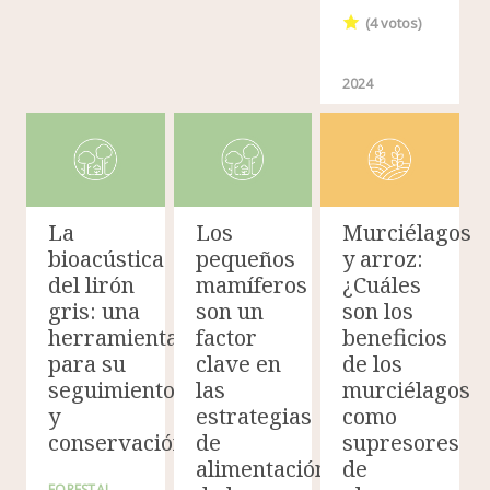
(
4
votos)
2024
La
Los
Murciélagos
bioacústica
pequeños
y arroz:
del lirón
mamíferos
¿Cuáles
gris: una
son un
son los
herramienta
factor
beneficios
para su
clave en
de los
seguimiento
las
murciélagos
y
estrategias
como
conservación
de
supresores
alimentación
de
FORESTAL