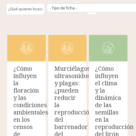
- Tipo de ficha -
¿Cómo
Murciélagos,
¿Cómo
influyen
ultrasonidos
influyen
la
y plagas:
el clima
floración
¿pueden
y la
y las
reducir
dinámica
condiciones
la
de las
ambientales
reproducción
semillas
en los
del
en la
censos
barrenador
reproducción
de
del
del lirón