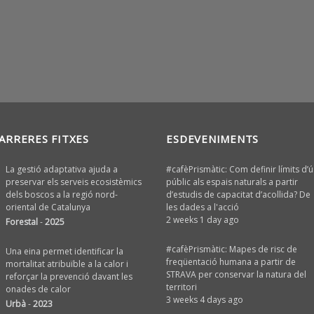
ARRERES FITXES
ESDEVENIMENTS
La gestió adaptativa ajuda a
#cafèPrismàtic: Com definir límits d’ú
preservar els serveis ecosistèmics
públic als espais naturals a partir
dels boscos a la regió nord-
d’estudis de capacitat d’acollida? De
oriental de Catalunya
les dades a l'acció
2 weeks 1 day ago
Forestal
-
2025
#cafèPrismàtic: Mapes de risc de
Una eina permet identificar la
freqüentació humana a partir de
mortalitat atribuïble a la calor i
STRAVA per conservar la natura del
reforçar la prevenció davant les
territori
onades de calor
3 weeks 4 days ago
Urbà
-
2023