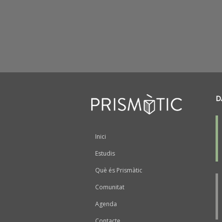
D
Peu
Inici
Estudis
Què és Prismàtic
Comunitat
Agenda
Contacte