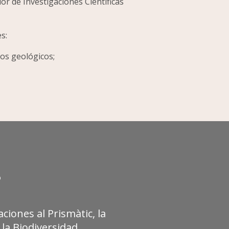
or de Investigaciones Científicas
es:
gos geológicos;
?
ciones al Prismàtic, la
la Biodiversidad.