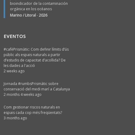
bioindicador de la contaminación
orgánica en los océanos
Marino / Litoral
-
2026
EVENTOS
#cafèPrismàtic: Com definir límits d’ús
públic als espais naturals a partir
d’estudis de capacitat d’acollida? De
les dades a l'acció
2 weeks ago
Jornada #rumbsPrismàtic sobre
conservació del medi marí a Catalunya
2 months 4 weeks ago
Com gestionar riscos naturals en
espais cada cop més freqüentats?
3 months ago