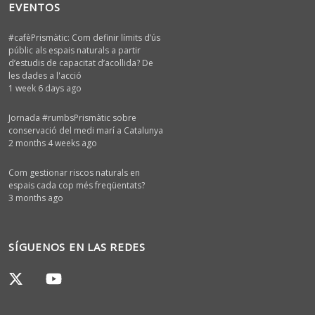
EVENTOS
#cafèPrismàtic: Com definir límits d’ús
públic als espais naturals a partir
d’estudis de capacitat d’acollida? De
les dades a l'acció
1 week 6 days ago
Jornada #rumbsPrismàtic sobre
conservació del medi marí a Catalunya
2 months 4 weeks ago
Com gestionar riscos naturals en
espais cada cop més freqüentats?
3 months ago
SÍGUENOS EN LAS REDES