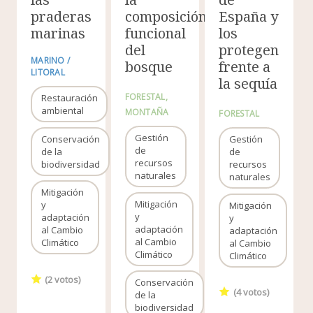
praderas
composición
España y
marinas
funcional
los
del
protegen
MARINO /
bosque
frente a
LITORAL
la sequía
FORESTAL
Restauración
ambiental
MONTAÑA
FORESTAL
Gestión
Conservación
Gestión
de
de la
de
recursos
biodiversidad
recursos
naturales
naturales
Mitigación
Mitigación
y
Mitigación
y
adaptación
y
adaptación
al Cambio
adaptación
al Cambio
Climático
al Cambio
Climático
Climático
(
2
votos)
Conservación
(
4
votos)
de la
biodiversidad