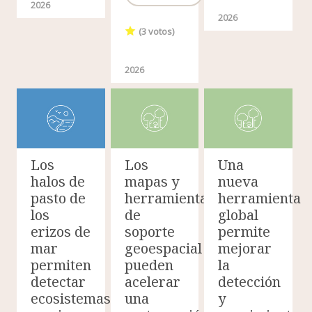
2026
2026
(
3
votos)
2026
Los
Los
Una
halos de
mapas y
nueva
pasto de
herramientas
herramienta
los
de
global
erizos de
soporte
permite
mar
geoespacial
mejorar
permiten
pueden
la
detectar
acelerar
detección
ecosistemas
una
y