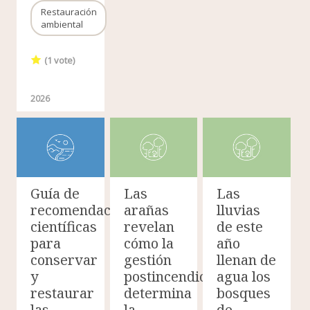
Restauración
ambiental
(
1
vote)
2026
Guía de
Las
Las
recomendaciones
arañas
lluvias
científicas
revelan
de este
para
cómo la
año
conservar
gestión
llenan de
y
postincendio
agua los
restaurar
determina
bosques
las
la
de