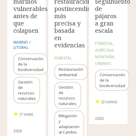
marinos
restauración
seguimiento
vulnerables
postincendio
de
antes de
más
pájaros
que
precisa y
a gran
colapsen
basada
escala
en
MARINO /
evidencias
FORESTAL
LITORAL
AGRÍCOLA
MONTAÑA
FORESTAL
Conservación
URBANO
de la
Restauración
biodiversidad
ambiental
Conservación
de la
Gestión
biodiversidad
Gestión
de
de
recursos
recursos
naturales
(
2
votos)
naturales
(
1
vote)
Mitigación
2026
y
adaptación
2026
al Cambio