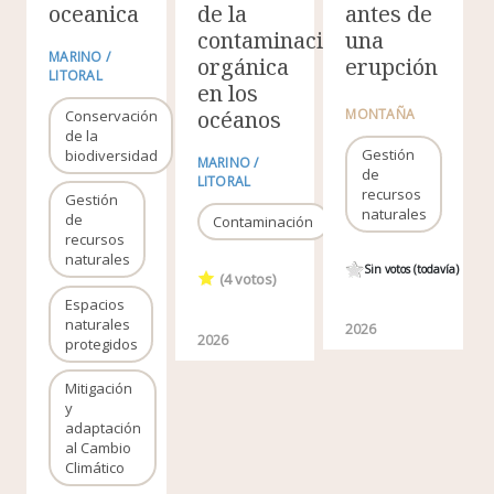
oceanica
de la
antes de
contaminación
una
MARINO /
orgánica
erupción
LITORAL
en los
océanos
MONTAÑA
Conservación
de la
Gestión
biodiversidad
MARINO /
de
LITORAL
recursos
Gestión
naturales
de
Contaminación
recursos
naturales
Sin votos (todavía)
(
4
votos)
Espacios
naturales
2026
2026
protegidos
Mitigación
y
adaptación
al Cambio
Climático