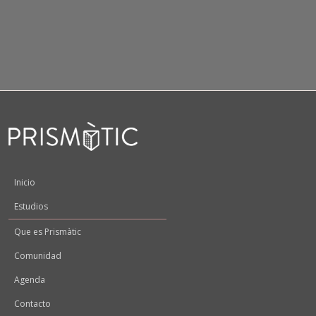
Peu
Inicio
Estudios
Que es Prismàtic
Comunidad
Agenda
Contacto