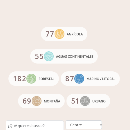
77
AGRÍCOLA
55
AGUAS CONTINENTALES
182
87
FORESTAL
MARINO / LITORAL
69
51
MONTAÑA
URBANO
Entitat
- Centre -