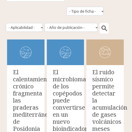
- Tipo de ficha -
- Aplicabilidad -
- Año de publicación -
El
El
El ruido
calentamiento
microbioma
sísmico
crónico
de los
permite
fragmenta
copépodos
detectar
las
puede
la
praderas
convertirse
acumulación
mediterráneas
en un
de gases
de
nuevo
volcánicos
Posidonia
bioindicador
meses