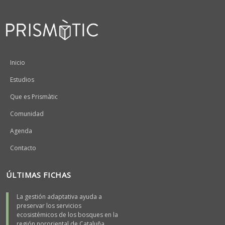
Peu
Inicio
Estudios
Que es Prismàtic
Comunidad
Agenda
Contacto
ÚLTIMAS FICHAS
La gestión adaptativa ayuda a
preservar los servicios
ecosistémicos de los bosques en la
región nororiental de Cataluña