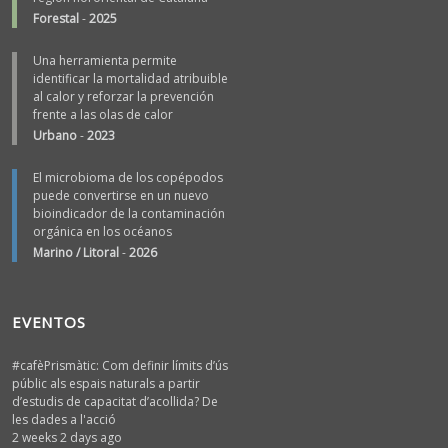
Forestal
-
2025
Una herramienta permite
identificar la mortalidad atribuible
al calor y reforzar la prevención
frente a las olas de calor
Urbano
-
2023
El microbioma de los copépodos
puede convertirse en un nuevo
bioindicador de la contaminación
orgánica en los océanos
Marino / Litoral
-
2026
EVENTOS
#cafèPrismàtic: Com definir límits d’ús
públic als espais naturals a partir
d’estudis de capacitat d’acollida? De
les dades a l'acció
2 weeks 2 days ago