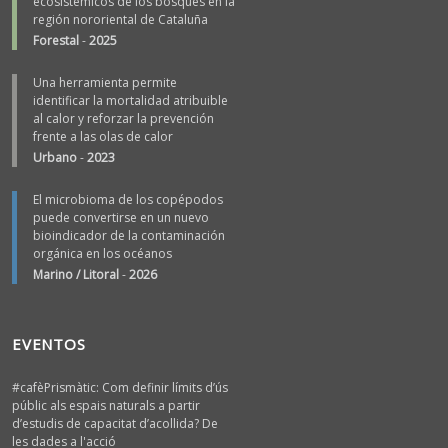
ecosistémicos de los bosques en la
región nororiental de Cataluña
Forestal
-
2025
Una herramienta permite
identificar la mortalidad atribuible
al calor y reforzar la prevención
frente a las olas de calor
Urbano
-
2023
El microbioma de los copépodos
puede convertirse en un nuevo
bioindicador de la contaminación
orgánica en los océanos
Marino / Litoral
-
2026
EVENTOS
#cafèPrismàtic: Com definir límits d’ús
públic als espais naturals a partir
d’estudis de capacitat d’acollida? De
les dades a l'acció