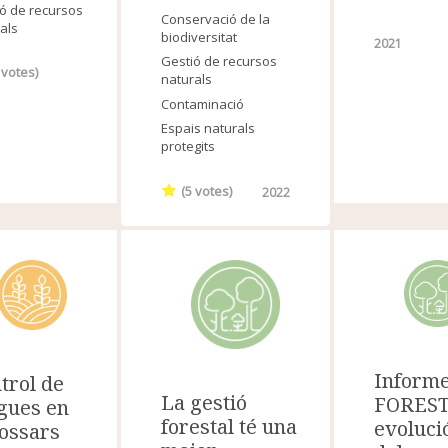
ó de recursos
Conservació de la
als
biodiversitat
2021
Gestió de recursos
votes)
naturals
Contaminació
Espais naturals
protegits
(
5
votes)
2022
Inform
trol de
La gestió
FOREST
gues en
forestal té una
evoluci
ossars