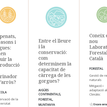
Coneix 
penats,
Entre el lleure
nou
rasons i
i la
Laborat
gues:
conservació:
Foresta
den
com
Català
uir la
determinem la
roducció
capacitat de
FORESTAL
càrrega de les
rinador
Gestió de r
gorgues?
naturals
l’arròs?
Mitigació i
adaptació a
AIGÜES
COLA
Climàtic
CONTINENTALS
rvació de la
FORESTAL
versitat
MUNTANYA
Encara sens