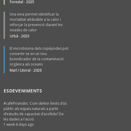
Forestal
-
2025
Una eina permet identificar la
mortalitat atribuïble a la calor i
reforçar la prevenció davant les
onades de calor
Urbà
-
2023
El microbioma dels copèpodes pot
convertir-se en un nou
bioindicador de la contaminació
orgànica als oceans
Marí / Litoral
-
2026
ESDEVENIMENTS
#cafèPrismàtic: Com definir límits d’ús
públic als espais naturals a partir
d’estudis de capacitat d’acollida? De
les dades a l'acció
1 week 6 days ago