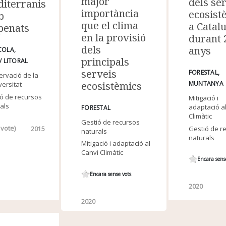
major
dels se
iterranis
importància
ecosist
b
que el clima
a Catal
penats
en la provisió
durant 
dels
anys
COLA
principals
/ LITORAL
serveis
FORESTAL
rvació de la
ecosistèmics
MUNTANYA
versitat
ó de recursos
Mitigació i
als
adaptació a
FORESTAL
Climàtic
Gestió de recursos
vote)
Gestió de r
2015
naturals
naturals
Mitigació i adaptació al
Canvi Climàtic
Encara sens
Encara sense vots
2020
2020