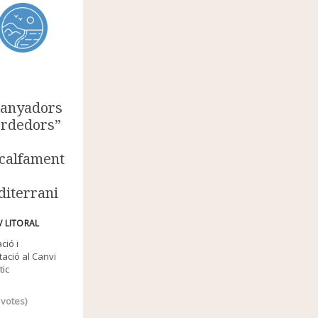
anyadors
erdedors”
scalfament
iterrani
/ LITORAL
ció i
ació al Canvi
tic
votes)