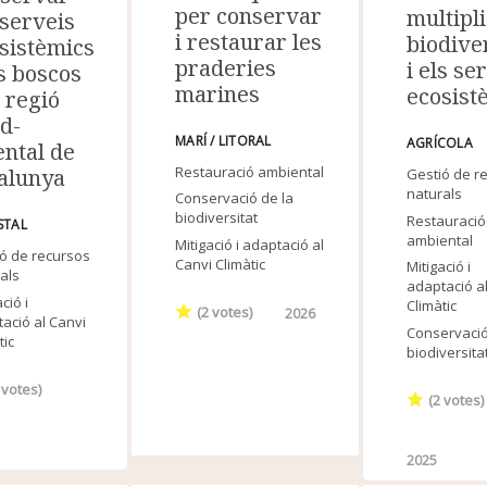
per conservar
multipli
 serveis
i restaurar les
biodive
sistèmics
praderies
i els se
s boscos
marines
ecosist
a regió
d-
MARÍ / LITORAL
AGRÍCOLA
ental de
Restauració ambiental
alunya
Gestió de r
naturals
Conservació de la
biodiversitat
Restauració
STAL
ambiental
Mitigació i adaptació al
ó de recursos
Canvi Climàtic
Mitigació i
als
adaptació a
ció i
Climàtic
(
2
votes)
2026
ació al Canvi
Conservació
tic
biodiversita
votes)
(
2
votes)
2025