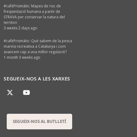
#cafèPrismàtic: Mapes de risc de
freqüentació humana a partir de
STRAVA per conservar la natura del
territori
3 weeks 2 days ago
#cafèPrismàtic: Què sabem de la pesca
marina recreativa a Catalunya i com
avancem cap a una millor regulació?
1 month 3 weeks ago
SEGUEIX-NOS A LES XARXES
SEGUEIX-NOS AL BUTLLETÍ