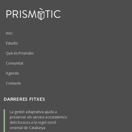
Peu
Inici
Estudis
Què és Prismàtic
Comunitat
Agenda
Contacte
DARRERES FITXES
La gestió adaptativa ajuda a
preservar els serveis ecosistèmics
dels boscos a la regió nord-
oriental de Catalunya