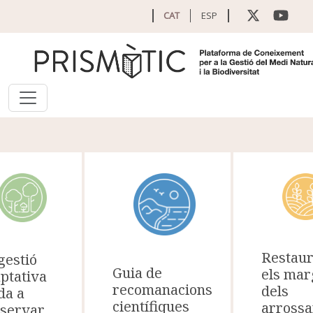
Vés al contingut
CAT
ESP
Restau
gestió
Guia de
els mar
ptativa
recomanacions
dels
da a
científiques
arrossa
servar