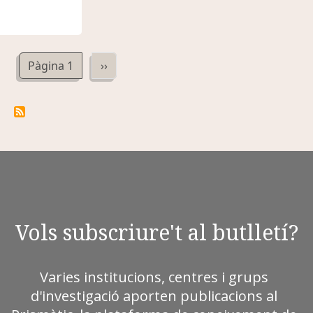
Paginació
Pàgina següent
Pàgina 1
››
Vols subscriure't al butlletí?
Varies institucions, centres i grups
d'investigació aporten publicacions al