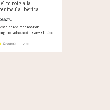
el pi roig a la
Península Ibèrica
ORESTAL
estió de recursos naturals
itigació i adaptació al Canvi Climàtic
(
2
votes)
2011