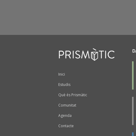
D
Peu
Inici
Estudis
Què és Prismàtic
Comunitat
Agenda
Contacte