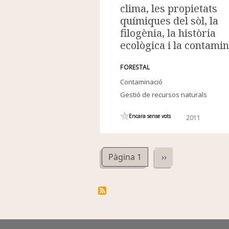
clima, les propietats
químiques del sòl, la
filogènia, la història
ecològica i la contami
FORESTAL
Contaminació
Gestió de recursos naturals
Encara sense vots
2011
Paginació
Pàgina següent
Pàgina 1
››