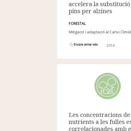
accelera la substitució
pins per alzines
FORESTAL
Mitigació i adaptació al Canvi Climàt
Encara sense vots
2016
Les concentracions de
nutrients a les fulles e
correlacionades amb e