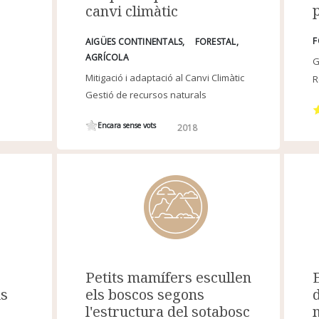
canvi climàtic
F
AIGÜES CONTINENTALS
FORESTAL
AGRÍCOLA
G
Mitigació i adaptació al Canvi Climàtic
R
Gestió de recursos naturals
Encara sense vots
2018
Petits mamífers escullen
els boscos segons
ls
l'estructura del sotabosc