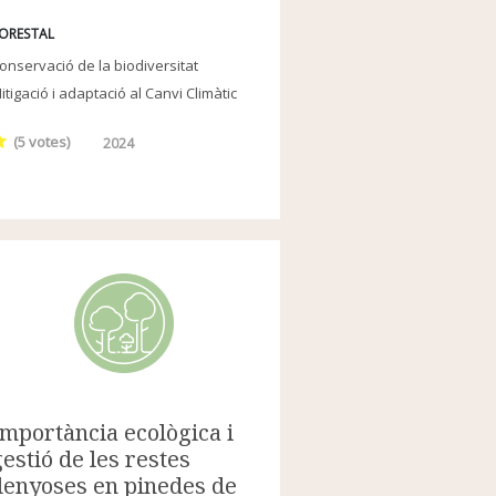
ORESTAL
onservació de la biodiversitat
itigació i adaptació al Canvi Climàtic
(
5
votes)
2024
Importància ecològica i
gestió de les restes
llenyoses en pinedes de