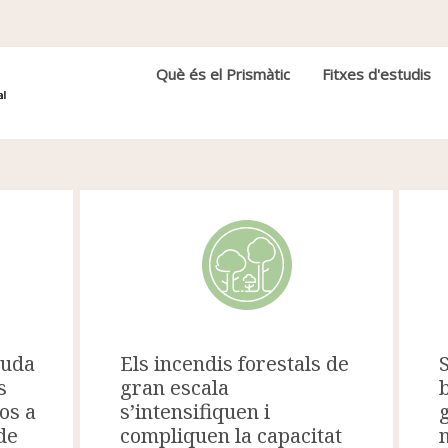
Navegació principal
Què és el Prismàtic
Fitxes d'estudis
Els incendis forestals de
juda
gran escala
s
s’intensifiquen i
os a
compliquen la capacitat
de