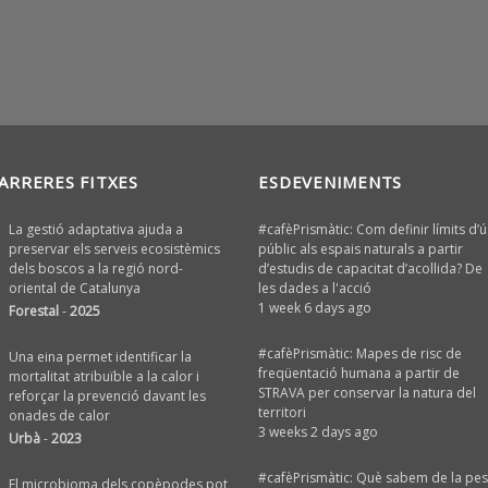
ARRERES FITXES
ESDEVENIMENTS
La gestió adaptativa ajuda a
#cafèPrismàtic: Com definir límits d’ú
preservar els serveis ecosistèmics
públic als espais naturals a partir
dels boscos a la regió nord-
d’estudis de capacitat d’acollida? De
oriental de Catalunya
les dades a l'acció
1 week 6 days ago
Forestal
-
2025
#cafèPrismàtic: Mapes de risc de
Una eina permet identificar la
freqüentació humana a partir de
mortalitat atribuïble a la calor i
STRAVA per conservar la natura del
reforçar la prevenció davant les
territori
onades de calor
3 weeks 2 days ago
Urbà
-
2023
#cafèPrismàtic: Què sabem de la pe
El microbioma dels copèpodes pot