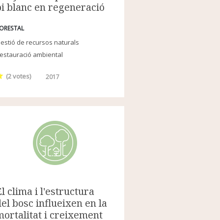
pi blanc en regeneració
ORESTAL
estió de recursos naturals
estauració ambiental
(
2
votes)
2017
El clima i l'estructura
del bosc influeixen en la
mortalitat i creixement