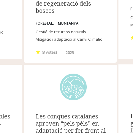
de regeneració dels
F
boscos
C
FORESTAL
MUNTANYA
M
Gestió de recursos naturals
ic
Mitigació i adaptació al Canvi Climàtic
(
3
votes)
2025
Les conques catalanes
bles
aproven “pels pèls” en
s
adaptació per fer front al