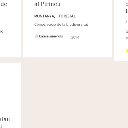
d
al Pirineu
 de
MUNTANYA
FORESTAL
F
Conservació de la biodiversitat
G
ic
Encara sense vots
2014
M
stan
l