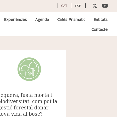
CAT
ESP
Experiències
Agenda
Cafès Prismàtic
Entitats
Contacte
Sequera, fusta morta i
biodiversitat: com pot la
gestió forestal donar
nova vida al bosc?