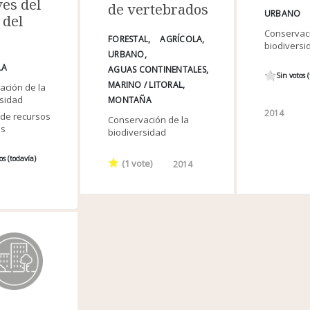
ves del
de vertebrados
URBANO
 del
Conservaci
FORESTAL
AGRÍCOLA
biodiversi
URBANO
LA
AGUAS CONTINENTALES
Sin votos 
MARINO / LITORAL
ación de la
rsidad
MONTAÑA
2014
 de recursos
Conservación de la
es
biodiversidad
os (todavía)
(
1
vote)
2014