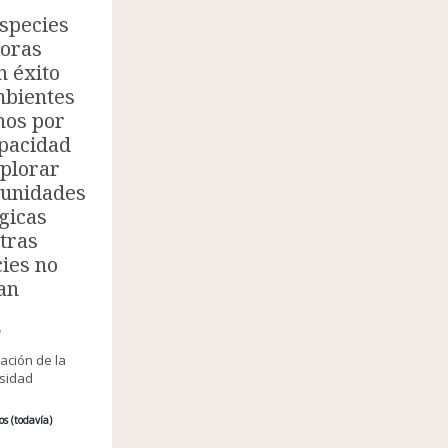
species
soras
n éxito
mbientes
nos por
pacidad
plorar
tunidades
gicas
tras
ies no
zan
O
ación de la
rsidad
os (todavía)