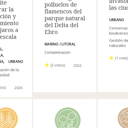
invaso
ite
polluelos de
las ci
ar la
flamencos del
ción y
parque natural
URBANO
imiento
del Delta del
Conservaci
jaros a
Ebro
biodiversi
escala
Gestión de
MARINO / LITORAL
naturales
L
Contaminación
LA
(
1
vote)
ÑA
URBANO
(
2
votos)
2022
ación de la
rsidad
tos)
2026