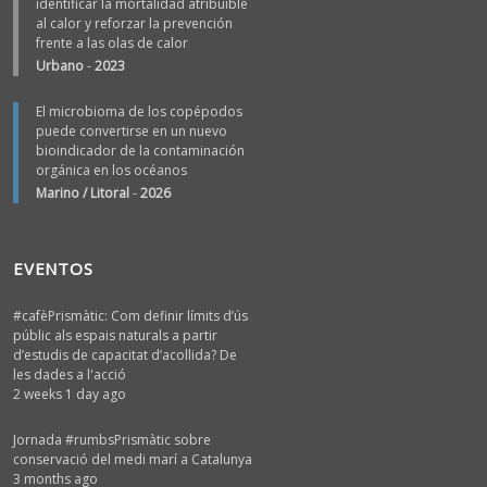
identificar la mortalidad atribuible
al calor y reforzar la prevención
frente a las olas de calor
Urbano
-
2023
El microbioma de los copépodos
puede convertirse en un nuevo
bioindicador de la contaminación
orgánica en los océanos
Marino / Litoral
-
2026
EVENTOS
#cafèPrismàtic: Com definir límits d’ús
públic als espais naturals a partir
d’estudis de capacitat d’acollida? De
les dades a l'acció
2 weeks 1 day ago
Jornada #rumbsPrismàtic sobre
conservació del medi marí a Catalunya
3 months ago