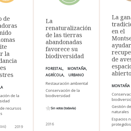
La gan
o de
La
tradici
adoras
renaturalización
en el
nido
de las tierras
Monts
nomas
abandonadas
ayudar
ite
favorece su
recupe
r la
biodiversidad
de ave
dancia
espaci
ves
FORESTAL
MONTAÑA
abiert
stres
AGRÍCOLA
URBANO
Restauración ambiental
MONTAÑA
LA
Conservación de la
Conservaci
biodiversidad
ación de la
biodiversi
rsidad
Gestión de
 de recursos
Sin votos (todavía)
naturales
es
Espacios n
protegidos
2016
tos)
2019