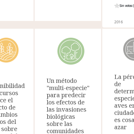
Sin votos 
2016
La pér
Un método
de
nibilidad
"multi-especie"
determ
cursos
para predecir
especi
ce el
los efectos de
aves e
cto de
las invasiones
ciudad
ambios
biológicas
es cosa
os del
sobre las
azar
 sobre
comunidades