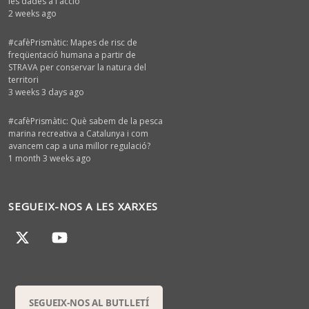
les dades a l'acció
2 weeks ago
#cafèPrismàtic: Mapes de risc de
freqüentació humana a partir de
STRAVA per conservar la natura del
territori
3 weeks 3 days ago
#cafèPrismàtic: Què sabem de la pesca
marina recreativa a Catalunya i com
avancem cap a una millor regulació?
1 month 3 weeks ago
SEGUEIX-NOS A LES XARXES
SEGUEIX-NOS AL BUTLLETÍ