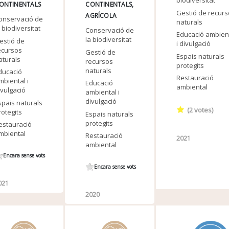
biodiversitat
ONTINENTALS
CONTINENTALS
Gestió de recur
AGRÍCOLA
onservació de
naturals
a biodiversitat
Conservació de
Educació ambien
la biodiversitat
estió de
i divulgació
ecursos
Gestió de
Espais naturals
aturals
recursos
protegits
naturals
ducació
Restauració
mbiental i
Educació
ambiental
ivulgació
ambiental i
divulgació
spais naturals
(
2
votes)
rotegits
Espais naturals
protegits
estauració
mbiental
Restauració
2021
ambiental
Encara sense vots
Encara sense vots
021
2020