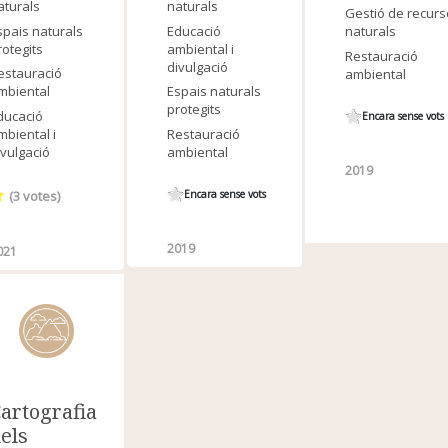
aturals
naturals
Gestió de recur
spais naturals
Educació
naturals
rotegits
ambiental i
Restauració
divulgació
estauració
ambiental
mbiental
Espais naturals
protegits
ducació
Encara sense vots
mbiental i
Restauració
ivulgació
ambiental
2019
(
3
votes)
Encara sense vots
2019
021
artografia
els