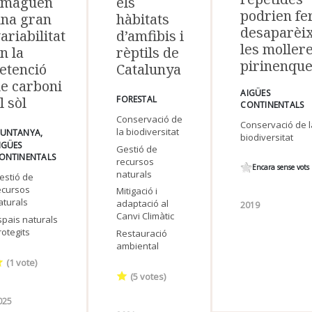
amaguen
els
podrien fe
na gran
hàbitats
desaparèi
ariabilitat
d’amfibis i
les moller
n la
rèptils de
pirinenqu
etenció
Catalunya
e carboni
AIGÜES
l sòl
FORESTAL
CONTINENTALS
Conservació de
Conservació de 
la biodiversitat
UNTANYA
biodiversitat
IGÜES
Gestió de
ONTINENTALS
recursos
Encara sense vots
naturals
estió de
ecursos
Mitigació i
aturals
adaptació al
2019
Canvi Climàtic
spais naturals
rotegits
Restauració
ambiental
(
1
vote)
(
5
votes)
025