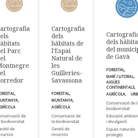
artografia
Cartografia
Cartografi
els
dels
dels hàbita
àbitats
hàbitats de
del munici
el Parc
l'Espai
de Gavà
el
Natural de
Montnegre
les
FORESTAL
 el
Guilleries-
MARÍ / LITORAL
Corredor
Savassona
AIGÜES
CONTINENTALS
ORESTAL
FORESTAL
AGRÍCOLA
UR
UNTANYA
MUNTANYA
Conservació de 
GRÍCOLA
AGRÍCOLA
biodiversitat
onservació de
Conservació de
Educació ambien
a biodiversitat
la biodiversitat
i divulgació
estió de
Gestió de
Espais naturals
ecursos
recursos
protegits