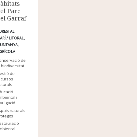
àbitats
el Parc
el Garraf
ORESTAL
ARÍ / LITORAL
UNTANYA
GRÍCOLA
onservació de
a biodiversitat
estió de
ecursos
aturals
ducació
mbiental i
ivulgació
spais naturals
rotegits
estauració
mbiental