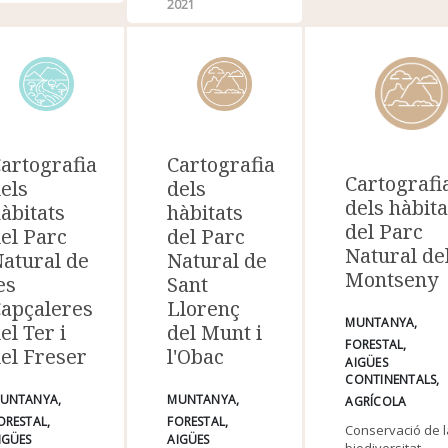
2021
artografia
Cartografia
Cartografi
els
dels
dels hàbita
àbitats
hàbitats
del Parc
el Parc
del Parc
Natural de
atural de
Natural de
Montseny
es
Sant
apçaleres
Llorenç
MUNTANYA
el Ter i
del Munt i
FORESTAL
el Freser
l'Obac
AIGÜES
CONTINENTALS
UNTANYA
MUNTANYA
AGRÍCOLA
ORESTAL
FORESTAL
Conservació de 
IGÜES
AIGÜES