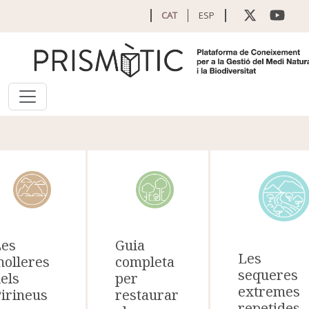
Vés al contingut
CAT
ESP
Les
Guia
Les
olleres
completa
sequeres
els
per
extremes
irineus
restaurar
repetides