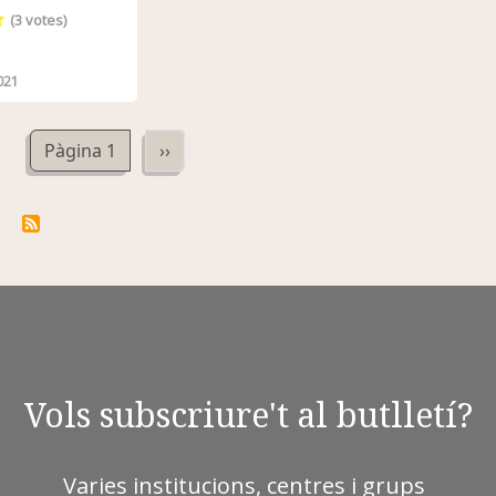
(
3
votes)
021
Paginació
Pàgina següent
Pàgina 1
››
Vols subscriure't al butlletí?
Varies institucions, centres i grups