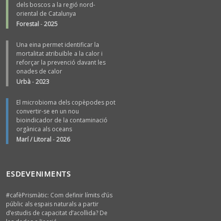
dels boscos a la regió nord-
oriental de Catalunya
Forestal
-
2025
Una eina permet identificar la
mortalitat atribuïble a la calor i
reforçar la prevenció davant les
onades de calor
Urbà
-
2023
El microbioma dels copèpodes pot
convertir-se en un nou
bioindicador de la contaminació
orgànica als oceans
Marí / Litoral
-
2026
ESDEVENIMENTS
#cafèPrismàtic: Com definir límits d’ús
públic als espais naturals a partir
d’estudis de capacitat d’acollida? De