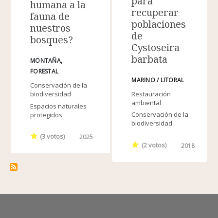
para
humana a la
recuperar
fauna de
poblaciones
nuestros
de
bosques?
Cystoseira
barbata
MONTAÑA
FORESTAL
MARINO / LITORAL
Conservación de la
Restauración
biodiversidad
ambiental
Espacios naturales
Conservación de la
protegidos
biodiversidad
(
3
votos)
2025
(
2
votos)
2018