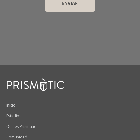
Peu
Inicio
Estudios
Que es Prismàtic
Comunidad