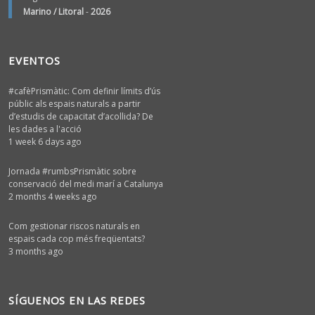
Marino / Litoral
-
2026
EVENTOS
#cafèPrismàtic: Com definir límits d’ús
públic als espais naturals a partir
d’estudis de capacitat d’acollida? De
les dades a l'acció
1 week 6 days ago
Jornada #rumbsPrismàtic sobre
conservació del medi marí a Catalunya
2 months 4 weeks ago
Com gestionar riscos naturals en
espais cada cop més freqüentats?
3 months ago
SÍGUENOS EN LAS REDES