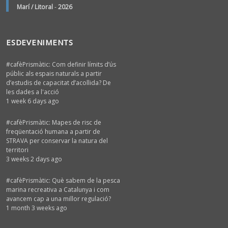
Marí / Litoral
-
2026
ESDEVENIMENTS
#cafèPrismàtic: Com definir límits d’ús
públic als espais naturals a partir
d’estudis de capacitat d’acollida? De
les dades a l'acció
1 week 6 days ago
#cafèPrismàtic: Mapes de risc de
freqüentació humana a partir de
STRAVA per conservar la natura del
territori
3 weeks 2 days ago
#cafèPrismàtic: Què sabem de la pesca
marina recreativa a Catalunya i com
avancem cap a una millor regulació?
1 month 3 weeks ago