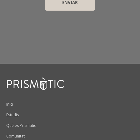
Peu
Inici
Estudis
Què és Prismàtic
Comunitat