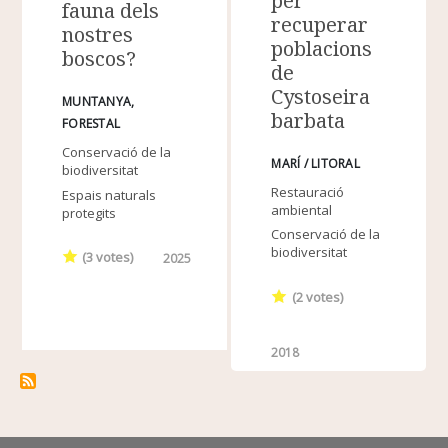
per
fauna dels
recuperar
nostres
poblacions
boscos?
de
Cystoseira
MUNTANYA
barbata
FORESTAL
Conservació de la
MARÍ / LITORAL
biodiversitat
Restauració
Espais naturals
ambiental
protegits
Conservació de la
biodiversitat
(
3
votes)
2025
(
2
votes)
2018