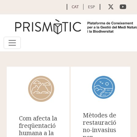
Vés al contingut
CAT
ESP
Mètodes de
Com afecta la
restauració
freqüentació
no-invasius
humana a la