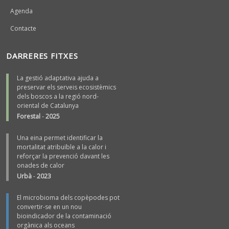
Agenda
Contacte
DARRERES FITXES
La gestió adaptativa ajuda a
preservar els serveis ecosistèmics
dels boscos a la regió nord-
oriental de Catalunya
Forestal
-
2025
Una eina permet identificar la
mortalitat atribuïble a la calor i
reforçar la prevenció davant les
onades de calor
Urbà
-
2023
El microbioma dels copèpodes pot
convertir-se en un nou
bioindicador de la contaminació
orgànica als oceans