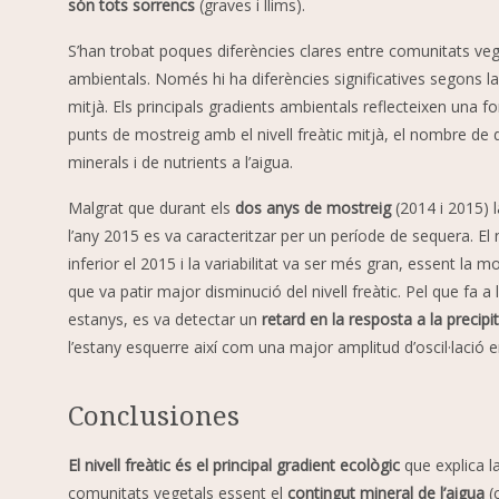
són tots sorrencs
(graves i llims).
S’han trobat poques diferències clares entre comunitats vege
ambientals. Només hi ha diferències significatives segons la co
mitjà. Els principals gradients ambientals reflecteixen una for
punts de mostreig amb el nivell freàtic mitjà, el nombre de d
minerals i de nutrients a l’aigua.
Malgrat que durant els
dos anys de mostreig
(2014 i 2015) la
l’any 2015 es va caracteritzar per un període de sequera. El n
inferior el 2015 i la variabilitat va ser més gran, essent la m
que va patir major disminució del nivell freàtic. Pel que fa a l’
estanys, es va detectar un
retard en la resposta a la precipi
l’estany esquerre així com una major amplitud d’oscil·lació
Conclusiones
El nivell freàtic és el principal gradient ecològic
que explica la
comunitats vegetals essent el
contingut mineral de l’aigua
(