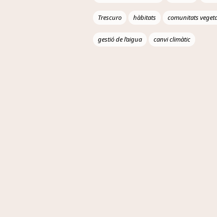
Trescuro
hàbitats
comunitats vegeta
gestió de l’aigua
canvi climàtic