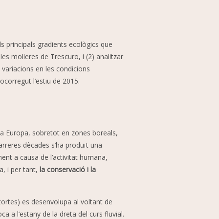
ls principals gradients ecològics que
les molleres de Trescuro, i (2) analitzar
 variacions en les condicions
 ocorregut l’estiu de 2015.
 Europa, sobretot en zones boreals,
darreres dècades s’ha produït una
ment a causa de l’activitat humana,
, i per tant,
la conservació i la
tortes) es desenvolupa al voltant de
a l’estany de la dreta del curs fluvial.