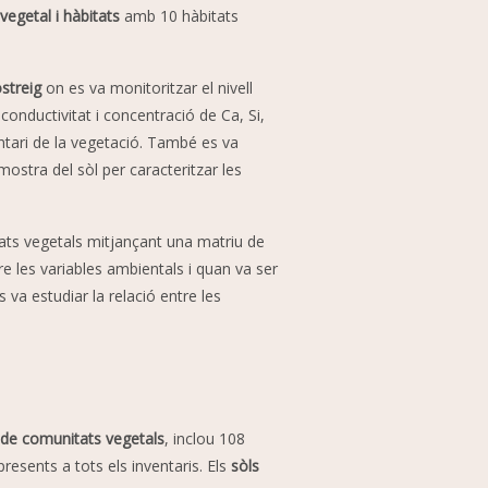
vegetal i hàbitats
amb 10 hàbitats
streig
on es va monitoritzar el nivell
 conductivitat i concentració de Ca, Si,
ventari de la vegetació. També es va
mostra del sòl per caracteritzar les
tats vegetals mitjançant una matriu de
re les variables ambientals i quan va ser
va estudiar la relació entre les
 de comunitats vegetals
, inclou 108
esents a tots els inventaris. Els
sòls