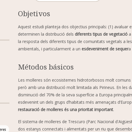
Objetivos
Aquest estudi planteja dos objectius principals: (1) avaluar e
determinen la distribució dels
diferents tipus de vegetació
a 
la resposta dels diferents tipus de comunitats vegetals a les
ambientals, i particularment a un
esdeveniment de sequer
a
Métodos básicos
Les molleres són ecosistemes hidrotorbosos molt comuns a
però amb una distribució molt limitada als Pirineus. En les 
disminució del 70% de la seva superfície a Europa principal
esdevenint un dels grups d’habitats més amenaçats d’Europa
restauració de molleres és una prioritat important
.
El sistema de molleres de Trescuro (Parc Nacional d'Aigües
dos estanys connectats i alimentats per un riu que desemboca 
eres