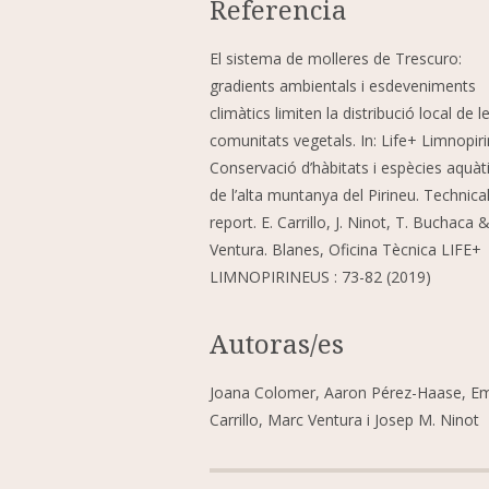
Referencia
El sistema de molleres de Trescuro:
gradients ambientals i esdeveniments
climàtics limiten la distribució local de l
comunitats vegetals. In: Life+ Limnopiri
Conservació d’hàbitats i espècies aquàt
de l’alta muntanya del Pirineu. Technica
report. E. Carrillo, J. Ninot, T. Buchaca 
Ventura. Blanes, Oficina Tècnica LIFE+
LIMNOPIRINEUS : 73-82 (2019)
Autoras/es
Joana Colomer, Aaron Pérez-Haase, E
Carrillo, Marc Ventura i Josep M. Ninot