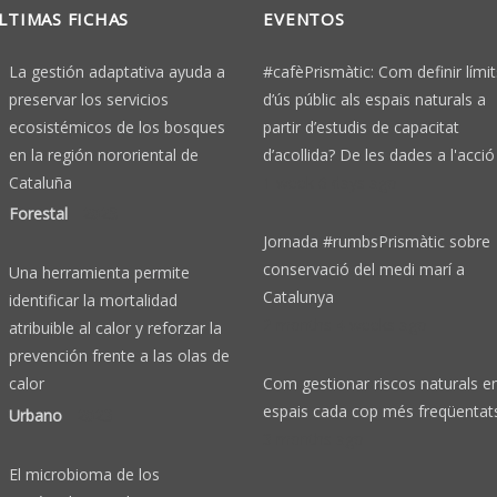
LTIMAS FICHAS
EVENTOS
La gestión adaptativa ayuda a
#cafèPrismàtic: Com definir límit
preservar los servicios
d’ús públic als espais naturals a
ecosistémicos de los bosques
partir d’estudis de capacitat
en la región nororiental de
d’acollida? De les dades a l'acció
Cataluña
1 week 6 days ago
Forestal
-
2025
Jornada #rumbsPrismàtic sobre
conservació del medi marí a
Una herramienta permite
Catalunya
identificar la mortalidad
2 months 4 weeks ago
atribuible al calor y reforzar la
prevención frente a las olas de
Com gestionar riscos naturals e
calor
espais cada cop més freqüentat
Urbano
-
2023
3 months ago
El microbioma de los