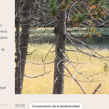
es
neus:
iques
l
& M.
mpar
2019
Conservación de la biodiversidad