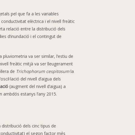
tals pel que fa a les variables
nductivitat elèctrica i el nivell freàtic
ta relació entre la distribució dels
ies d’inundació i el contingut de
 pluviometria va ser similar, l’estiu de
ivell freàtic mitjà va ser lleugerament
ollera de
Trichophorum cespitosum
la
oscil·lació del nivell d’aigua dels
tació
(augment del nivell d’aigua) a
 en ambdós estanys l’any 2015.
 distribució dels cinc tipus de
conductivitat)
el segon factor més