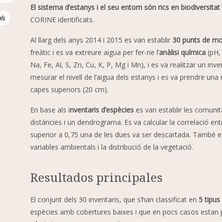
El sistema d’estanys i el seu entorn són rics en biodiversitat 
ls
CORINE identificats.
Al llarg dels anys 2014 i 2015 es van establir
30 punts de mo
freàtic i es va extreure aigua per fer-ne l’
anàlisi química
(pH,
Na, Fe, Al, S, Zn, Cu, K, P, Mg i Mn), i es va realitzar un in
mesurar el nivell de l’aigua dels estanys i es va prendre una 
capes superiors (20 cm).
En base als i
nventaris d’espècies
es van establir les comuni
distàncies i un dendrograma. Es va calcular la correlació ent
superior a 0,75 una de les dues va ser descartada. També es 
variables ambientals i la distribució de la vegetació.
Resultados principales
El conjunt dels 30 inventaris, que s’han classificat en
5 tipus
espècies amb cobertures baixes i que en pocs casos estan pr