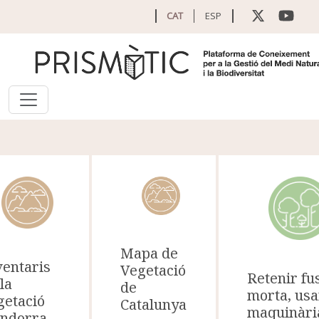
Vés al contingut
CAT
ESP
Mapa de
ventaris
Vegetació
Retenir fu
la
de
morta, usa
getació
Catalunya
maquinàri
Andorra