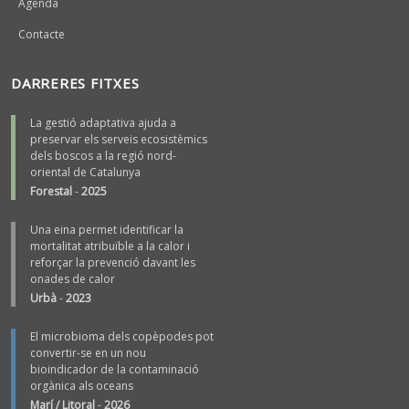
Agenda
Contacte
DARRERES FITXES
La gestió adaptativa ajuda a
preservar els serveis ecosistèmics
dels boscos a la regió nord-
oriental de Catalunya
Forestal
-
2025
Una eina permet identificar la
mortalitat atribuïble a la calor i
reforçar la prevenció davant les
onades de calor
Urbà
-
2023
El microbioma dels copèpodes pot
convertir-se en un nou
bioindicador de la contaminació
orgànica als oceans
Marí / Litoral
-
2026