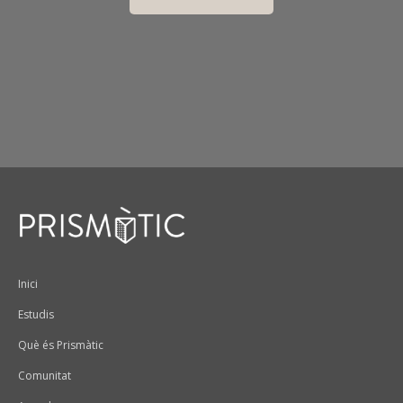
Peu
Inici
Estudis
Què és Prismàtic
Comunitat