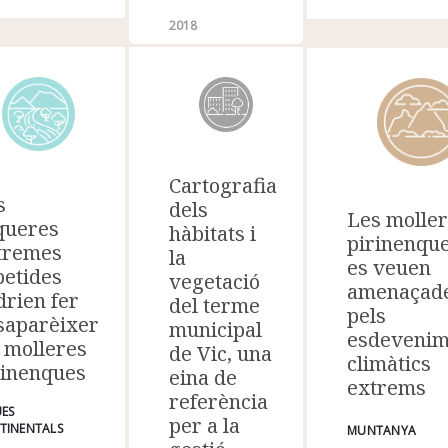
2018
Cartografia
s
dels
Les molle
queres
hàbitats i
pirinenqu
tremes
la
es veuen
petides
vegetació
amenaçad
drien fer
del terme
pels
saparèixer
municipal
esdevenim
s molleres
de Vic, una
climàtics
rinenques
eina de
extrems
referència
ÜES
per a la
TINENTALS
MUNTANYA