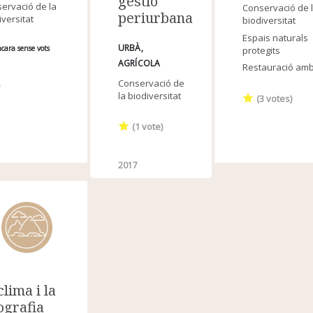
gestió
ervació de la
Conservació de 
periurbana
iversitat
biodiversitat
Espais naturals
URBÀ
cara sense vots
protegits
AGRÍCOLA
Restauració amb
Conservació de
la biodiversitat
(
3
votes)
(
1
vote)
2017
clima i la
ografia