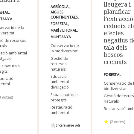
lleugera i
AGRÍCOLA
planificar
AIGÜES
ESTAL
l’extracció
CONTINENTALS
TANYA
FORESTAL
redueix el
ervació de la
MARÍ / LITORAL
efectes
iversitat
MUNTANYA
negatius d
ió de recursos
Conservació de
rals
tala dels
la biodiversitat
ació ambiental
boscos
Gestió de
ulgació
cremats
recursos
is naturals
naturals
egits
FORESTAL
Educació
auració
ambiental i
Conservació de 
ental
divulgació
biodiversitat
Espais naturals
Gestió de recur
3
votes)
protegits
naturals
Restauració
Restauració amb
ambiental
(
2
votes)
Encara sense vots