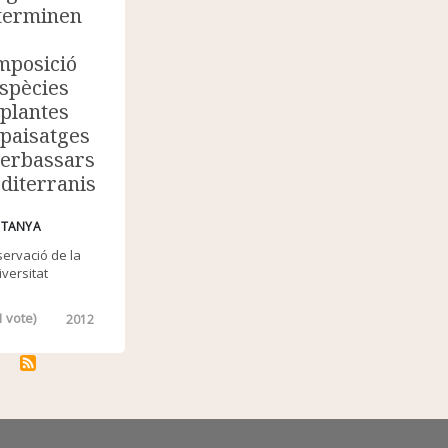
terminen
mposició
espècies
 plantes
 paisatges
herbassars
diterranis
TANYA
ervació de la
iversitat
1
vote)
2012