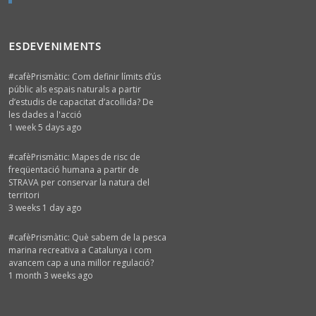
ESDEVENIMENTS
#cafèPrismàtic: Com definir límits d’ús
públic als espais naturals a partir
d’estudis de capacitat d’acollida? De
les dades a l'acció
1 week 5 days ago
#cafèPrismàtic: Mapes de risc de
freqüentació humana a partir de
STRAVA per conservar la natura del
territori
3 weeks 1 day ago
#cafèPrismàtic: Què sabem de la pesca
marina recreativa a Catalunya i com
avancem cap a una millor regulació?
1 month 3 weeks ago