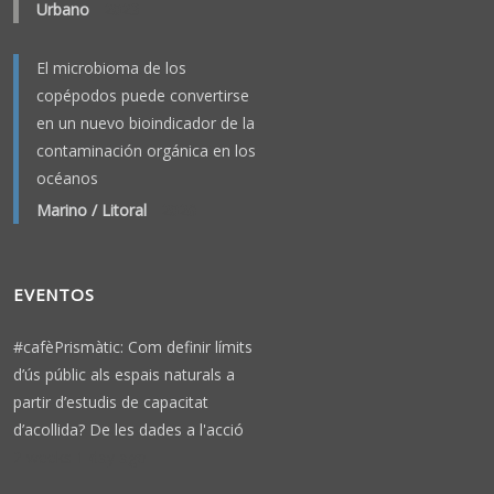
Urbano
-
2023
El microbioma de los
copépodos puede convertirse
en un nuevo bioindicador de la
contaminación orgánica en los
océanos
Marino / Litoral
-
2026
EVENTOS
#cafèPrismàtic: Com definir límits
d’ús públic als espais naturals a
partir d’estudis de capacitat
d’acollida? De les dades a l'acció
2 weeks 1 day ago