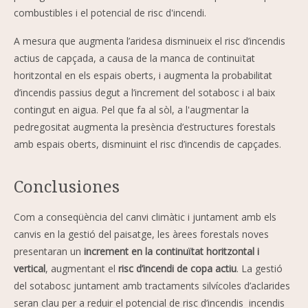
combustibles i el potencial de risc d'incendi.
A mesura que augmenta l’aridesa disminueix el risc d’incendis
actius de capçada, a causa de la manca de continuïtat
horitzontal en els espais oberts, i augmenta la probabilitat
d’incendis passius degut a l’increment del sotabosc i al baix
contingut en aigua. Pel que fa al sòl, a l'augmentar la
pedregositat augmenta la presència d’estructures forestals
amb espais oberts, disminuint el risc d’incendis de capçades.
Conclusiones
Com a conseqüència del canvi climàtic i juntament amb els
canvis en la gestió del paisatge, les àrees forestals noves
presentaran un
increment en la continuïtat horitzontal i
vertical
, augmentant el
risc d’incendi de copa actiu
. La gestió
del sotabosc juntament amb tractaments silvícoles d’aclarides
seran clau per a reduir el potencial de risc d’incendis incendis