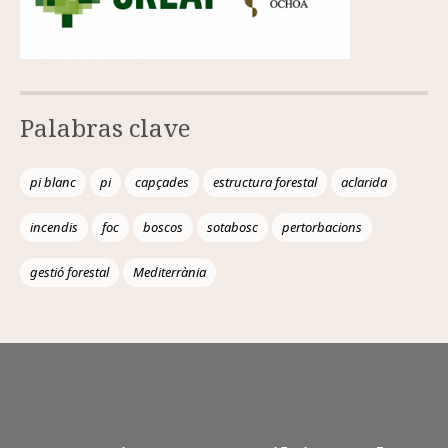
Palabras clave
pi blanc
pi
capçades
estructura forestal
aclarida
incendis
foc
boscos
sotabosc
pertorbacions
gestió forestal
Mediterrània