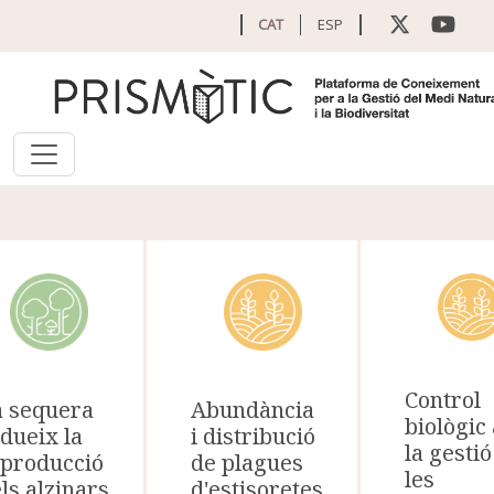
Vés al contingut
CAT
ESP
Control
a sequera
Abundància
biològic
dueix la
i distribució
la gestió
eproducció
de plagues
les
ls alzinars
d'estisoretes