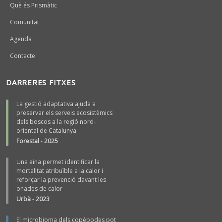
Què és Prismàtic
Comunitat
Agenda
Contacte
DARRERES FITXES
La gestió adaptativa ajuda a
preservar els serveis ecosistèmics
dels boscos a la regió nord-
oriental de Catalunya
Forestal
-
2025
Una eina permet identificar la
mortalitat atribuïble a la calor i
reforçar la prevenció davant les
onades de calor
Urbà
-
2023
El microbioma dels copèpodes pot