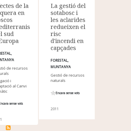
ectes de la
La gestió del
equera en
sotabosc i
oscos
les aclarides
editerranis
redueixen el
l sud
risc
'Europa
d'incendi en
capçades
RESTAL
NTANYA
FORESTAL
MUNTANYA
tió de recursos
urals
Gestió de recursos
naturals
igació i
ptació al Canvi
màtic
Encara sense vots
Encara sense vots
2011
11