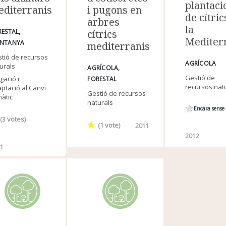
plantaci
editerranis
i pugons en
de cítric
arbres
la
RESTAL
cítrics
Mediter
NTANYA
mediterranis
tió de recursos
AGRÍCOLA
urals
AGRÍCOLA
Gestió de
igació i
FORESTAL
recursos nat
ptació al Canvi
Gestió de recursos
màtic
naturals
Encara sense 
(
3
votes)
(
1
vote)
2011
2012
11