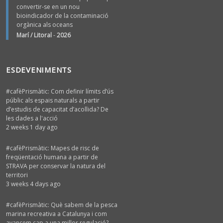
convertir-se en un nou
bioindicador de la contaminació
orgànica als oceans
Marí / Litoral
-
2026
ESDEVENIMENTS
#cafèPrismàtic: Com definir límits d’ús
públic als espais naturals a partir
d’estudis de capacitat d’acollida? De
les dades a l'acció
2 weeks 1 day ago
#cafèPrismàtic: Mapes de risc de
freqüentació humana a partir de
STRAVA per conservar la natura del
territori
3 weeks 4 days ago
#cafèPrismàtic: Què sabem de la pesca
marina recreativa a Catalunya i com
avancem cap a una millor regulació?