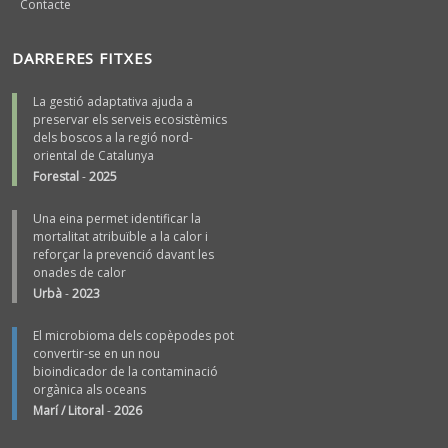
Contacte
DARRERES FITXES
La gestió adaptativa ajuda a
preservar els serveis ecosistèmics
dels boscos a la regió nord-
oriental de Catalunya
Forestal
-
2025
Una eina permet identificar la
mortalitat atribuïble a la calor i
reforçar la prevenció davant les
onades de calor
Urbà
-
2023
El microbioma dels copèpodes pot
convertir-se en un nou
bioindicador de la contaminació
orgànica als oceans
Marí / Litoral
-
2026