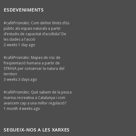
ESDEVENIMENTS
#cafèPrismàtic: Com definir límits d’ús
públic als espais naturals a partir
d’estudis de capacitat d’acollida? De
les dades a l'acció
2 weeks 1 day ago
#cafèPrismàtic: Mapes de risc de
freqüentació humana a partir de
STRAVA per conservar la natura del
territori
3 weeks 3 days ago
#cafèPrismàtic: Què sabem de la pesca
marina recreativa a Catalunya i com
avancem cap a una millor regulació?
1 month 4 weeks ago
SEGUEIX-NOS A LES XARXES