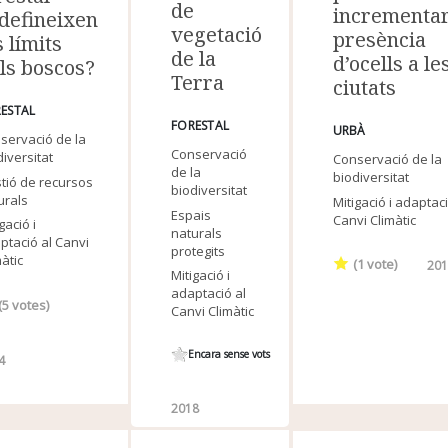
de
incrementar
defineixen
vegetació
presència
s límits
de la
d’ocells a le
ls boscos?
Terra
ciutats
ESTAL
FORESTAL
URBÀ
servació de la
Conservació
diversitat
Conservació de la
de la
biodiversitat
tió de recursos
biodiversitat
urals
Mitigació i adaptaci
Espais
Canvi Climàtic
gació i
naturals
ptació al Canvi
protegits
màtic
(
1
vote)
201
Mitigació i
adaptació al
(
5
votes)
Canvi Climàtic
Encara sense vots
4
2018