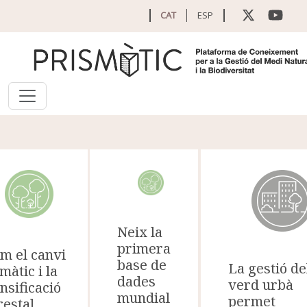
Vés al contingut
CAT
ESP
Neix la
primera
m el canvi
base de
La gestió de
imàtic i la
dades
verd urbà
nsificació
mundial
permet
restal