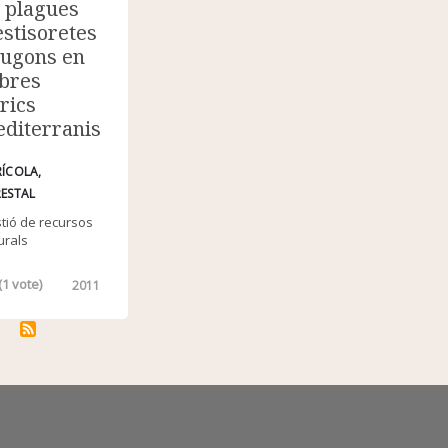
 plagues
estisoretes
pugons en
bres
trics
diterranis
RÍCOLA
ESTAL
tió de recursos
urals
(
1
vote)
2011