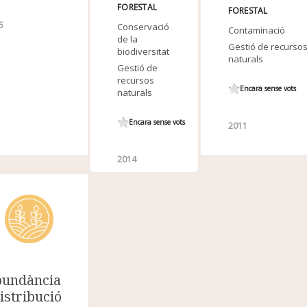
FORESTAL
FORESTAL
5
Conservació
Contaminació
de la
Gestió de recurso
biodiversitat
naturals
Gestió de
recursos
Encara sense vots
naturals
Encara sense vots
2011
2014
undància
distribució