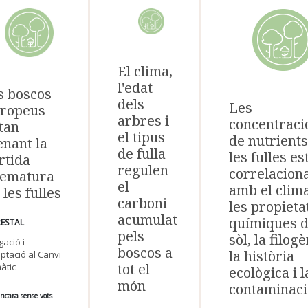
El clima,
l'edat
s boscos
dels
Les
ropeus
arbres i
concentraci
tan
el tipus
de nutrients
enant la
de fulla
les fulles es
rtida
regulen
correlacion
rematura
el
amb el clima
 les fulles
carboni
les propieta
acumulat
químiques d
ESTAL
pels
sòl, la filogè
gació i
boscos a
la història
ptació al Canvi
tot el
màtic
ecològica i l
món
contaminaci
ncara sense vots