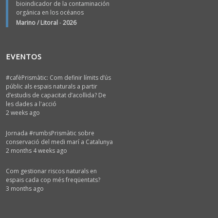
bioindicador de la contaminación
orgánica en los océanos
Marino / Litoral
-
2026
EVENTOS
#cafèPrismàtic: Com definir límits d’ús
públic als espais naturals a partir
d’estudis de capacitat d’acollida? De
les dades a l'acció
2 weeks ago
Jornada #rumbsPrismàtic sobre
conservació del medi marí a Catalunya
2 months 4 weeks ago
Com gestionar riscos naturals en
espais cada cop més freqüentats?
3 months ago