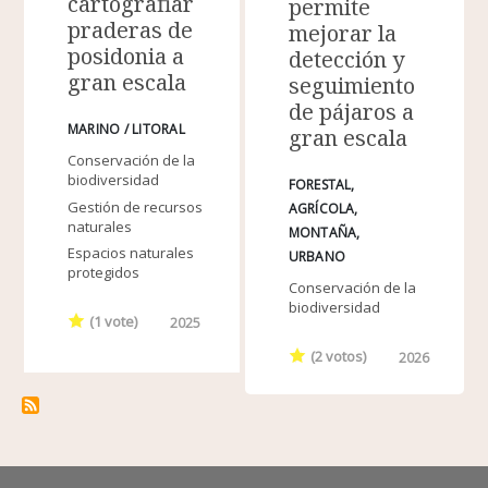
cartografiar
permite
praderas de
mejorar la
posidonia a
detección y
gran escala
seguimiento
de pájaros a
MARINO / LITORAL
gran escala
Conservación de la
biodiversidad
FORESTAL
Gestión de recursos
AGRÍCOLA
naturales
MONTAÑA
Espacios naturales
URBANO
protegidos
Conservación de la
biodiversidad
(
1
vote)
2025
(
2
votos)
2026