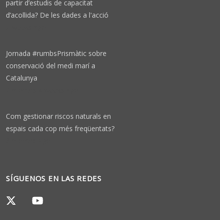
partir d’estudis de capacitat
d’acollida? De les dades a l'acció
2 weeks ago
Jornada #rumbsPrismàtic sobre
conservació del medi marí a
Catalunya
2 months 4 weeks ago
Com gestionar riscos naturals en
espais cada cop més freqüentats?
3 months ago
SÍGUENOS EN LAS REDES