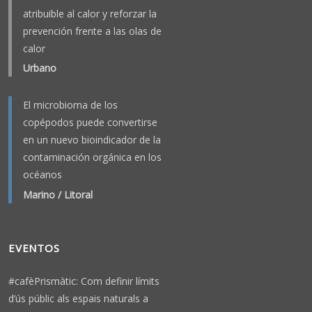
atribuible al calor y reforzar la
prevención frente a las olas de
calor
Urbano
-
2023
El microbioma de los
copépodos puede convertirse
en un nuevo bioindicador de la
contaminación orgánica en los
océanos
Marino / Litoral
-
2026
EVENTOS
#cafèPrismàtic: Com definir límits
d’ús públic als espais naturals a