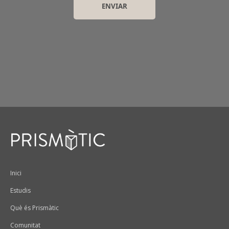
Peu
Inici
Estudis
Què és Prismàtic
Comunitat