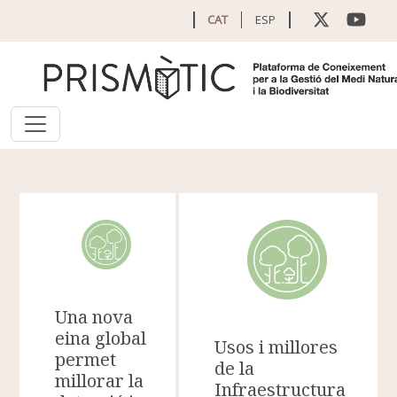
Vés al contingut
CAT
ESP
Una nova
eina global
Usos i millores
permet
de la
millorar la
Infraestructura