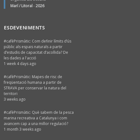
Marí / Litoral
-
2026
ESDEVENIMENTS
#cafèPrismàtic: Com definir límits d’ús
públic als espais naturals a partir
d’estudis de capacitat d’acollida? De
les dades a l'acció
1 week 4 days ago
#cafèPrismàtic: Mapes de risc de
freqüentació humana a partir de
STRAVA per conservar la natura del
territori
3 weeks ago
#cafèPrismàtic: Què sabem de la pesca
marina recreativa a Catalunya i com
avancem cap a una millor regulació?
1 month 3 weeks ago