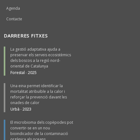
Agenda
Contacte
DARRERES FITXES
La gestió adaptativa ajuda a
preservar els serveis ecosistèmics
dels boscos a la regió nord-
oriental de Catalunya
Forestal
-
2025
Una eina permet identificar la
mortalitat atribuïble a la calor i
reforçar la prevenció davant les
onades de calor
Urbà
-
2023
El microbioma dels copèpodes pot
convertir-se en un nou
bioindicador de la contaminació
orgànica als oceans