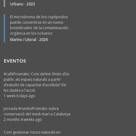
Urbano
-
2023
El microbioma de los copépodos
puede convertirse en un nuevo
bioindicador de la contaminación
orgánica en los océanos
Marino / Litoral
-
2026
EVENTOS
#cafèPrismàtic: Com definir límits d’ús
públic als espais naturals a partir
d’estudis de capacitat d’acollida? De
les dades a l'acció
1 week 6 days ago
Jornada #rumbsPrismàtic sobre
conservació del medi marí a Catalunya
2 months 4 weeks ago
Com gestionar riscos naturals en