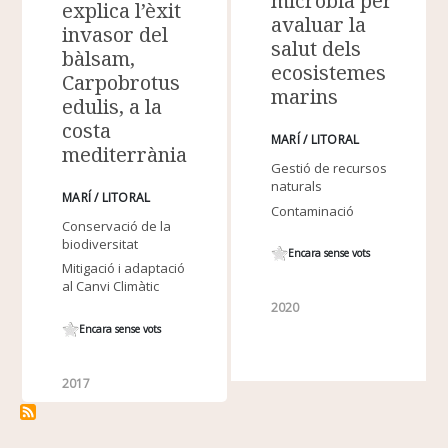
microbià per
explica l’èxit
avaluar la
invasor del
salut dels
bàlsam,
ecosistemes
Carpobrotus
marins
edulis, a la
costa
MARÍ / LITORAL
mediterrània
Gestió de recursos
naturals
MARÍ / LITORAL
Contaminació
Conservació de la
biodiversitat
Encara sense vots
Mitigació i adaptació
al Canvi Climàtic
2020
Encara sense vots
2017