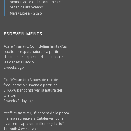
bioindicador de la contaminació
orgànica als oceans
Marí / Litoral
-
2026
ESDEVENIMENTS
#cafèPrismàtic: Com definir límits d’ús
públic als espais naturals a partir
d’estudis de capacitat d’acollida? De
les dades a l'acció
2 weeks ago
#cafèPrismàtic: Mapes de risc de
freqüentació humana a partir de
STRAVA per conservar la natura del
territori
3 weeks 3 days ago
#cafèPrismàtic: Què sabem de la pesca
marina recreativa a Catalunya i com
avancem cap a una millor regulació?
1 month 4 weeks ago