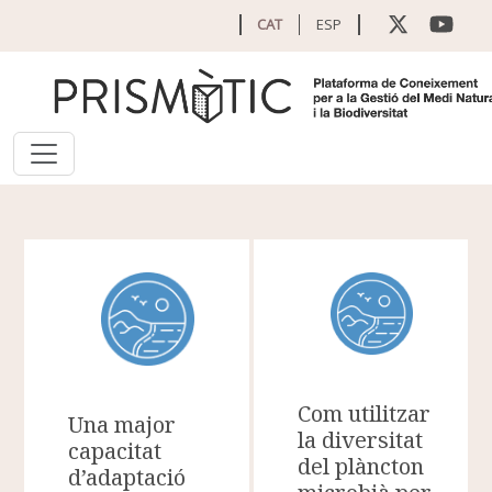
Vés al contingut
CAT
ESP
Com utilitzar
Una major
la diversitat
capacitat
del plàncton
d’adaptació