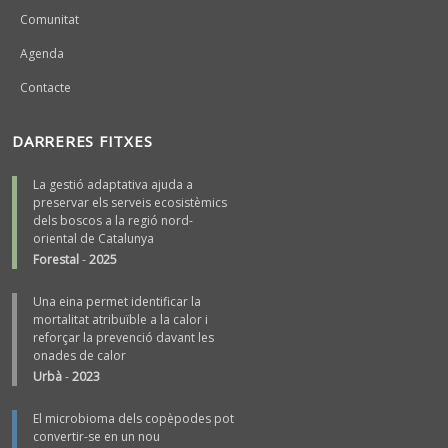
Comunitat
Agenda
Contacte
DARRERES FITXES
La gestió adaptativa ajuda a
preservar els serveis ecosistèmics
dels boscos a la regió nord-
oriental de Catalunya
Forestal
-
2025
Una eina permet identificar la
mortalitat atribuïble a la calor i
reforçar la prevenció davant les
onades de calor
Urbà
-
2023
El microbioma dels copèpodes pot
convertir-se en un nou