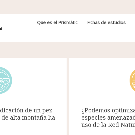
Navegación principal
Que es el Prismàtic
Fichas de estudios
¿Podemos optimiza
adicación de un pez
especies amenazad
o de alta montaña ha
uso de la Red Natu