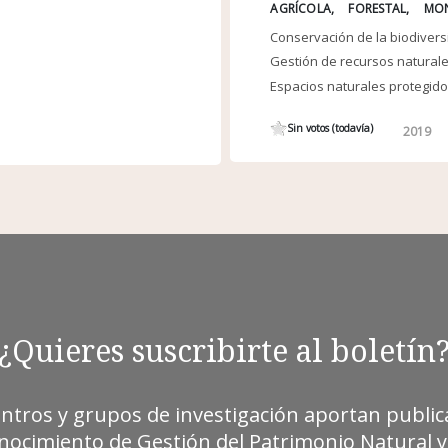
AGRÍCOLA
FORESTAL
MO
Conservación de la biodiver
Gestión de recursos natural
Espacios naturales protegid
Sin votos (todavía)
2019
¿Quieres suscribirte al boletín
entros y grupos de investigación aportan publica
ocimiento de Gestión del Patrimonio Natural y 