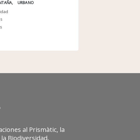
NTAÑA
URBANO
sidad
es
os
?
ciones al Prismàtic, la
la Biodiversidad.