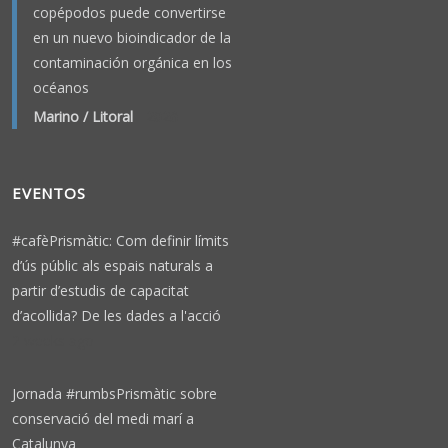
copépodos puede convertirse
en un nuevo bioindicador de la
contaminación orgánica en los
océanos
Marino / Litoral
-
2026
EVENTOS
#cafèPrismàtic: Com definir límits
d’ús públic als espais naturals a
partir d’estudis de capacitat
d’acollida? De les dades a l'acció
2 weeks ago
Jornada #rumbsPrismàtic sobre
conservació del medi marí a
Catalunya