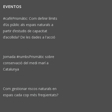
EVENTOS
#cafèPrismàtic: Com definir límits
d’ús públic als espais naturals a
partir d’estudis de capacitat
d’acollida? De les dades a l'acció
2 weeks ago
Jornada #rumbsPrismàtic sobre
conservació del medi marí a
Catalunya
2 months 4 weeks ago
Com gestionar riscos naturals en
espais cada cop més freqüentats?
3 months ago