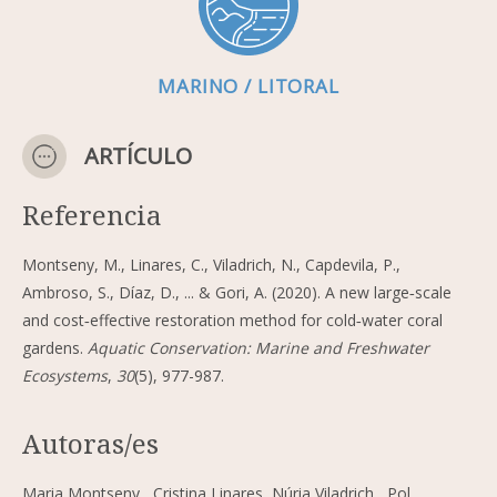
MARINO / LITORAL
ARTÍCULO
Referencia
Montseny, M., Linares, C., Viladrich, N., Capdevila, P.,
Ambroso, S., Díaz, D., ... & Gori, A. (2020). A new large‐scale
and cost‐effective restoration method for cold‐water coral
gardens.
Aquatic Conservation: Marine and Freshwater
Ecosystems
,
30
(5), 977-987.
Autoras/es
Maria Montseny, Cristina Linares, Núria Viladrich, Pol