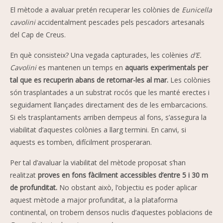
El mètode a avaluar pretén recuperar les colònies de
Eunicella
cavolini
accidentalment pescades pels pescadors artesanals
del Cap de Creus.
En què consisteix? Una vegada capturades, les colènies
d’E.
Cavolini
es mantenen un temps en
aquaris experimentals per
tal que es recuperin abans de retornar-les al mar.
Les colònies
són trasplantades a un substrat rocós que les manté erectes i
seguidament llançades directament des de les embarcacions.
Si els trasplantaments arriben dempeus al fons, s’assegura la
viabilitat d’aquestes colònies a llarg termini. En canvi, si
aquests es tomben, difícilment prosperaran.
Per tal d’avaluar la viabilitat del mètode proposat s’han
realitzat
proves en fons fàcilment accessibles d’entre 5 i 30 m
de profunditat.
No obstant això, l’objectiu es poder aplicar
aquest mètode a major profunditat, a la plataforma
continental, on trobem densos nuclis d’aquestes poblacions de