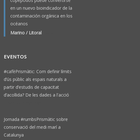
copépodos puede convertirse
en un nuevo bioindicador de la
contaminación orgánica en los
océanos
Marino / Litoral
-
2026
EVENTOS
#cafèPrismàtic: Com definir límits
d’ús públic als espais naturals a
partir d’estudis de capacitat
d’acollida? De les dades a l'acció
1 week 6 days ago
Jornada #rumbsPrismàtic sobre
conservació del medi marí a
Catalunya