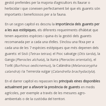
gestió preferides per la majoria d’agricultors és llaurar o
herbicidar i que coneixen perfectament bé que els guarets són
importants i beneficiosos per a la fauna.
En un segon capítol es descriu la
importància dels guarets per
a les aus estèpiques
, els diferents requeriments d’hàbitat que
tenen aquestes espècies i quina és la gestió dels guarets
recomanada per a cada una d’elles. S’inclou una fitxa per a
cada una de les 7 espècies estèpiques que més depenen dels
guarets: el Sisó (
Tetrax tetrax),
el Pioc salvatge (
Otis tarda
), la
Ganga (
Pterocles alchata
), la Xurra (
Pterocles orientalis
), el
Torlit (
Burhinus oedicnemus
), la Calàndria (
Melanocorypha
calandra
) i la Terrerola vulgar (
Calandrella brachydactyla
).
En el darrer capítol es repassen les
principals eines disponibles
actualment per a afavorir la presència de guarets
en medis
agrícoles, per exemple a través de les mesures agro-
ambientals o de la custòdia del territori.