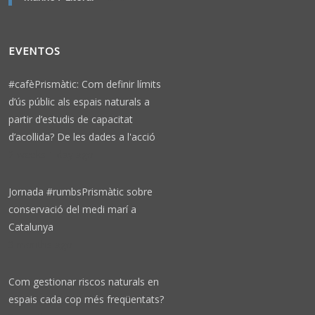
EVENTOS
#cafèPrismàtic: Com definir límits
d’ús públic als espais naturals a
partir d’estudis de capacitat
d’acollida? De les dades a l'acció
2 weeks 1 day ago
Jornada #rumbsPrismàtic sobre
conservació del medi marí a
Catalunya
3 months ago
Com gestionar riscos naturals en
espais cada cop més freqüentats?