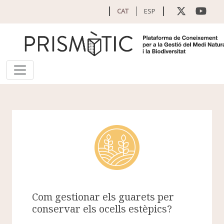
Vés al contingut
CAT
ESP
Com gestionar els guarets per
conservar els ocells estèpics?