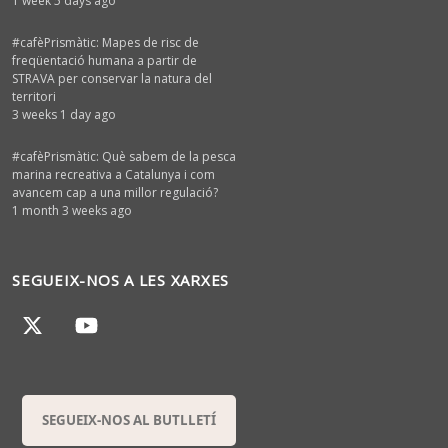
1 week 5 days ago
#cafèPrismàtic: Mapes de risc de
freqüentació humana a partir de
STRAVA per conservar la natura del
territori
3 weeks 1 day ago
#cafèPrismàtic: Què sabem de la pesca
marina recreativa a Catalunya i com
avancem cap a una millor regulació?
1 month 3 weeks ago
SEGUEIX-NOS A LES XARXES
SEGUEIX-NOS AL BUTLLETÍ