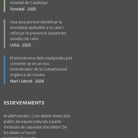
oriental de Catalunya
Forestal
-
2025
Una eina permet identificar la
mortalitat atribuïble a la calor i
reforçar la prevenció davant les
onades de calor
Urbà
-
2023
El microbioma dels copèpodes pot
convertir-se en un nou
bioindicador de la contaminació
orgànica als oceans
Marí / Litoral
-
2026
ESDEVENIMENTS
#cafèPrismàtic: Com definir límits d’ús
públic als espais naturals a partir
d’estudis de capacitat d’acollida? De
les dades a l'acció