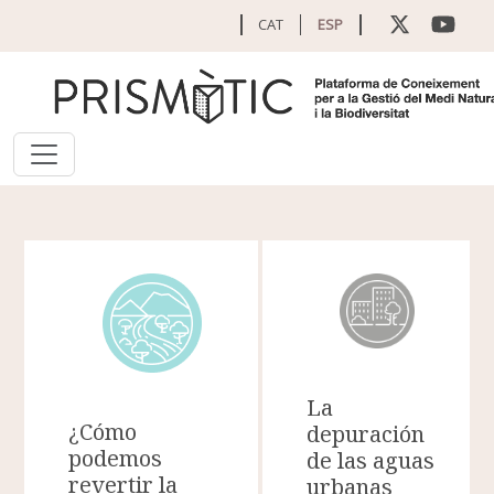
Pasar al contenido principal
CAT
ESP
La
¿Cómo
depuración
podemos
de las aguas
revertir la
urbanas