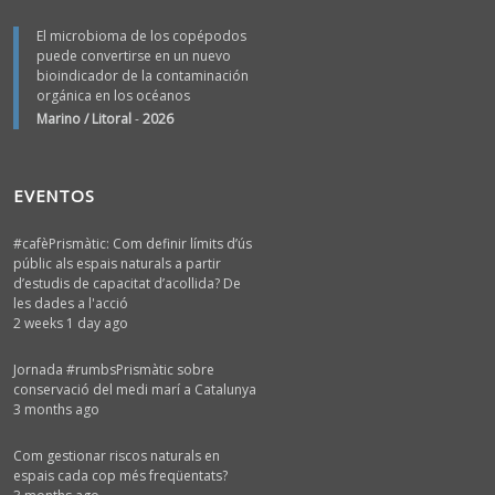
El microbioma de los copépodos
puede convertirse en un nuevo
bioindicador de la contaminación
orgánica en los océanos
Marino / Litoral
-
2026
EVENTOS
#cafèPrismàtic: Com definir límits d’ús
públic als espais naturals a partir
d’estudis de capacitat d’acollida? De
les dades a l'acció
2 weeks 1 day ago
Jornada #rumbsPrismàtic sobre
conservació del medi marí a Catalunya
3 months ago
Com gestionar riscos naturals en
espais cada cop més freqüentats?