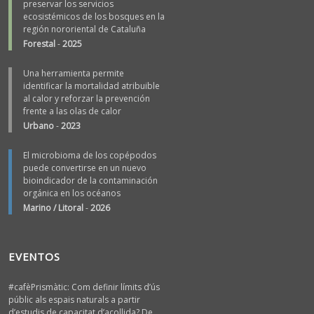
preservar los servicios
ecosistémicos de los bosques en la
región nororiental de Cataluña
Forestal
-
2025
Una herramienta permite
identificar la mortalidad atribuible
al calor y reforzar la prevención
frente a las olas de calor
Urbano
-
2023
El microbioma de los copépodos
puede convertirse en un nuevo
bioindicador de la contaminación
orgánica en los océanos
Marino / Litoral
-
2026
EVENTOS
#cafèPrismàtic: Com definir límits d’ús
públic als espais naturals a partir
d’estudis de capacitat d’acollida? De