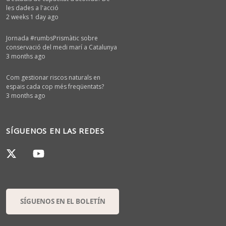
les dades a l'acció
2 weeks 1 day ago
Jornada #rumbsPrismàtic sobre
conservació del medi marí a Catalunya
3 months ago
Com gestionar riscos naturals en
espais cada cop més freqüentats?
3 months ago
SÍGUENOS EN LAS REDES
SÍGUENOS EN EL BOLETÍN