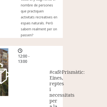
nombre de persones
que practiquen
activitats recreatives en
espais naturals. Però
sabem realment per on
passen?
12:00 -
13:00
#cafèPrismàtic:
Eines,
reptes
i
necessitats
per
a la