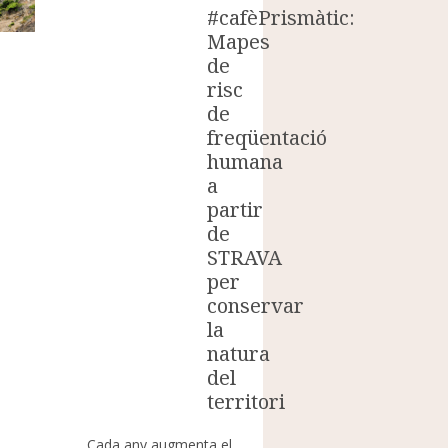
tic:
#cafèPrismàtic:
Mapes
de
risc
de
freqüentació
humana
a
partir
de
STRAVA
per
conservar
la
natura
del
territori
Cada any augmenta el