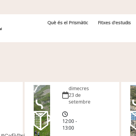
Navegació principal
Què és el Prismàtic
Fitxes d'estudis
dimecres
23 de
setembre
12:00 -
13:00
#CafèPrismàtic: