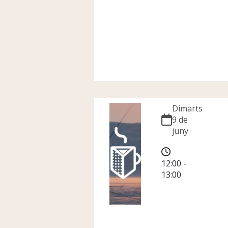
Dimarts
9 de
juny
12:00 -
13:00