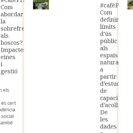
#cafèPrismà
Com
Com
abordar
definir
la
límits
sobrefreqüentació
d’ús
als
públic
boscos?
als
Impactes,
espais
eines
naturals
i
a
gestió
partir
d’estudis
de
n els
capacitat
é és cert
d’acollida?
ndència
De
 social
les
 també
dades