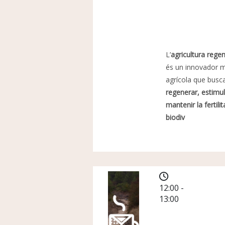
L’
agricultura rege
és un innovador 
agrícola que busc
regenerar, estimul
mantenir la fertilita
biodiv
12:00 -
13:00