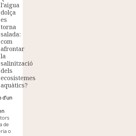
l'aigua
dolça
es
torna
salada:
com
afrontar
la
salinització
dels
ecosistemes
aquàtics?
p d’un
en
tors
a de
ria o