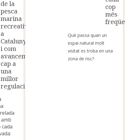
de la
cop
pesca
més
marina
freqüentats
recreativa
a
Què passa quan un
Catalunya
espai natural molt
i com
visitat es troba en una
avancem
zona de risc?
cap a
una
millor
regulació?
a
na
rrelada
 i amb
ó cada
vada: