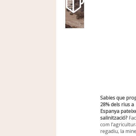
Sabies que pro
28% dels rius a
Espanya pateix
salinització?
Fac
com l’agricultur
regadiu, la mine