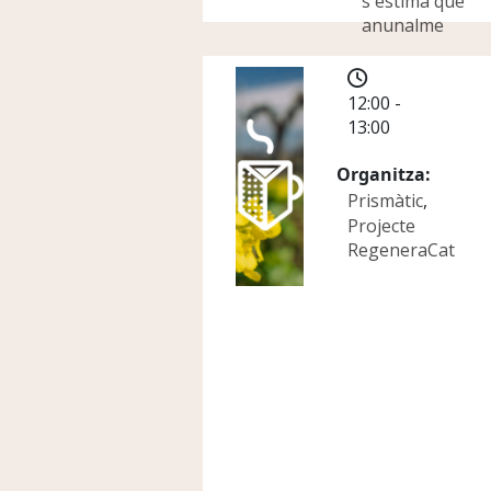
s'estima que
anunalme
12:00 -
13:00
Organitza
Prismàtic
Projecte
RegeneraCat