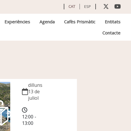
CAT
ESP
Experiències
Agenda
Cafès Prismàtic
Entitats
Contacte
dilluns
13 de
juliol
12:00 -
13:00