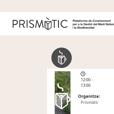
Vés al contingut
12:00 -
13:00
Organitza
Prismàtic