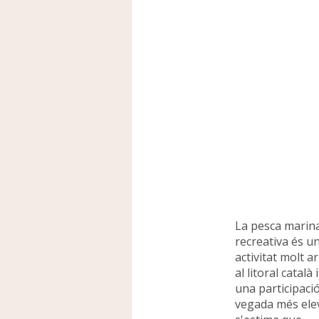
La pesca marin
recreativa és u
activitat molt a
al litoral català
una participaci
vegada més ele