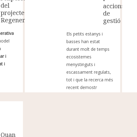
del
accions
projecte
de
RegeneraCat
gestió
nerativa
Els petits estanys i
model
basses han estat
a
durant molt de temps
ar i
ecosistemes
t i
menystinguts i
escassament regulats,
tot i que la recerca més
recent demostr
Quan