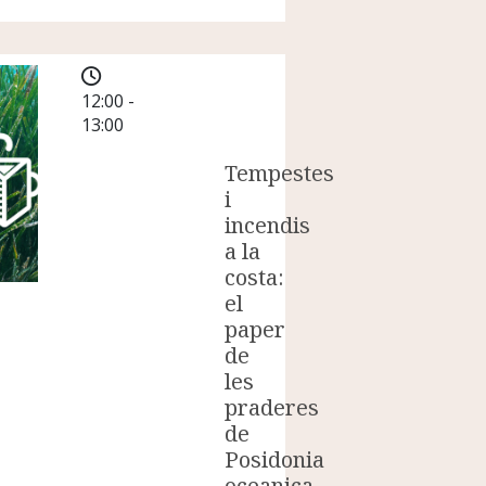
12:00 -
13:00
Tempestes
i
incendis
a la
costa:
el
paper
de
les
praderes
de
Posidonia
oceanica