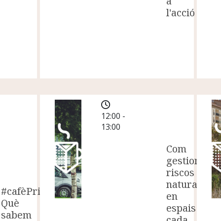
a
l'acció
12:00 -
13:00
Com
gestionar
riscos
naturals
#cafèPrismàtic:
en
Què
espais
sabem
cada