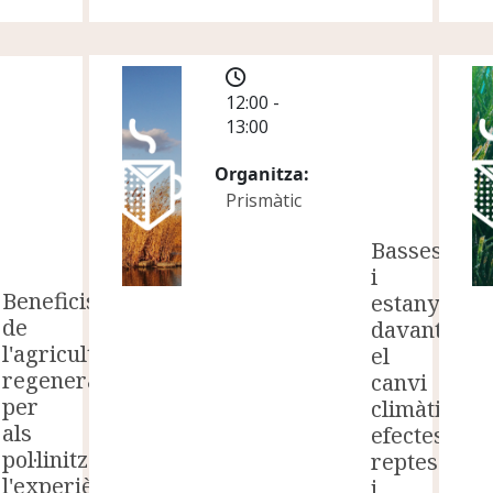
12:00 -
13:00
Organitza
Prismàtic
Basses
i
Beneficis
estanys
de
davant
l'agricultura
el
regenerativa
canvi
per
climàtic:
als
efectes,
pol·linitzadors:
reptes
l'experiència
i