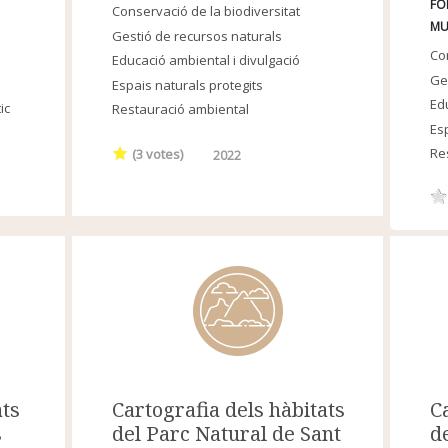
FO
Conservació de la biodiversitat
MU
Gestió de recursos naturals
Con
Educació ambiental i divulgació
Ge
Espais naturals protegits
Edu
ic
Restauració ambiental
Esp
Re
(
3
votes)
2022
Cartografia dels hàbitats
C
ats
del Parc Natural de Sant
d
s