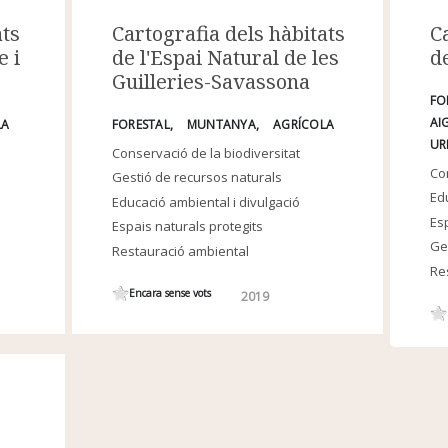
Cartografia dels hàbitats
C
ats
de l'Espai Natural de les
d
e i
Guilleries-Savassona
FO
AI
FORESTAL
MUNTANYA
AGRÍCOLA
LA
UR
Conservació de la biodiversitat
Con
Gestió de recursos naturals
Edu
Educació ambiental i divulgació
Esp
Espais naturals protegits
Ge
Restauració ambiental
Re
Encara sense vots
2019