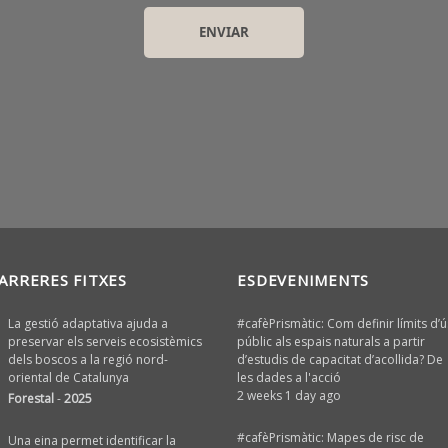
ARRERES FITXES
ESDEVENIMENTS
La gestió adaptativa ajuda a
#cafèPrismàtic: Com definir límits d’ú
preservar els serveis ecosistèmics
públic als espais naturals a partir
dels boscos a la regió nord-
d’estudis de capacitat d’acollida? De
oriental de Catalunya
les dades a l'acció
2 weeks 1 day ago
Forestal
-
2025
#cafèPrismàtic: Mapes de risc de
Una eina permet identificar la