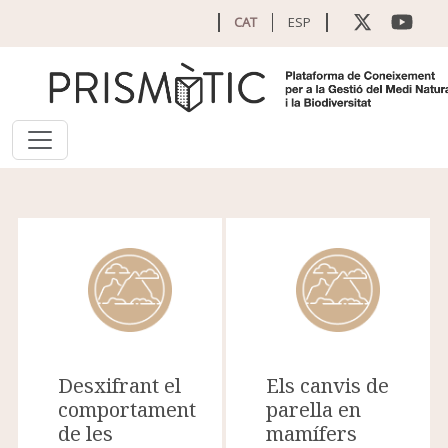
Vés al contingut
CAT
ESP
Desxifrant el
Els canvis de
comportament
parella en
de les
mamífers