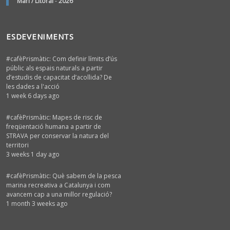
Marí / Litoral
-
2026
ESDEVENIMENTS
#cafèPrismàtic: Com definir límits d’ús
públic als espais naturals a partir
d’estudis de capacitat d’acollida? De
les dades a l'acció
1 week 6 days ago
#cafèPrismàtic: Mapes de risc de
freqüentació humana a partir de
STRAVA per conservar la natura del
territori
3 weeks 1 day ago
#cafèPrismàtic: Què sabem de la pesca
marina recreativa a Catalunya i com
avancem cap a una millor regulació?
1 month 3 weeks ago