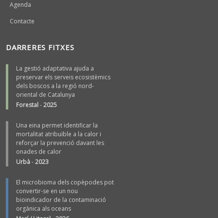
Agenda
Contacte
DARRERES FITXES
La gestió adaptativa ajuda a
preservar els serveis ecosistèmics
dels boscos a la regió nord-
oriental de Catalunya
Forestal
-
2025
Una eina permet identificar la
mortalitat atribuïble a la calor i
reforçar la prevenció davant les
onades de calor
Urbà
-
2023
El microbioma dels copèpodes pot
convertir-se en un nou
bioindicador de la contaminació
orgànica als oceans