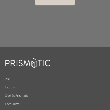
Peu
Inici
Estudis
Què és Prismàtic
Comunitat