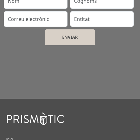
Correu electrònic
Entitat
Peu
Inici