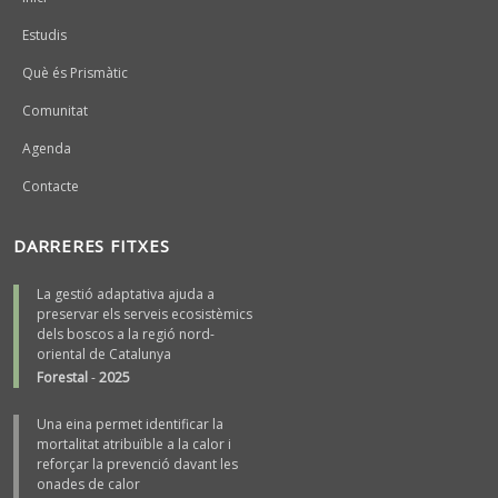
Estudis
Què és Prismàtic
Comunitat
Agenda
Contacte
DARRERES FITXES
La gestió adaptativa ajuda a
preservar els serveis ecosistèmics
dels boscos a la regió nord-
oriental de Catalunya
Forestal
-
2025
Una eina permet identificar la
mortalitat atribuïble a la calor i
reforçar la prevenció davant les
onades de calor