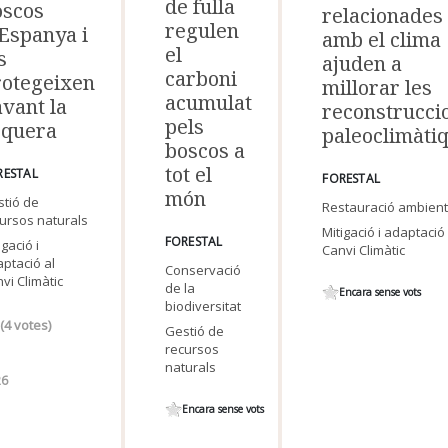
de fulla
oscos
relacionades
regulen
Espanya i
amb el clima
el
s
ajuden a
carboni
rotegeixen
millorar les
acumulat
vant la
reconstrucci
pels
equera
paleoclimàti
boscos a
tot el
RESTAL
FORESTAL
món
tió de
Restauració ambient
ursos naturals
Mitigació i adaptació 
FORESTAL
igació i
Canvi Climàtic
ptació al
Conservació
vi Climàtic
de la
Encara sense vots
biodiversitat
(
4
votes)
Gestió de
recursos
naturals
26
Encara sense vots