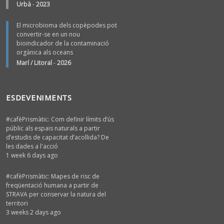
Urbà
-
2023
El microbioma dels copèpodes pot
convertir-se en un nou
bioindicador de la contaminació
orgànica als oceans
Marí / Litoral
-
2026
ESDEVENIMENTS
#cafèPrismàtic: Com definir límits d’ús
públic als espais naturals a partir
d’estudis de capacitat d’acollida? De
les dades a l'acció
1 week 6 days ago
#cafèPrismàtic: Mapes de risc de
freqüentació humana a partir de
STRAVA per conservar la natura del
territori
3 weeks 2 days ago