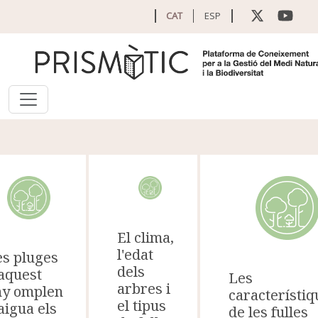
Vés al contingut
CAT
ESP
El clima,
l'edat
es pluges
dels
aquest
Les
arbres i
ny omplen
característiq
el tipus
aigua els
de les fulles