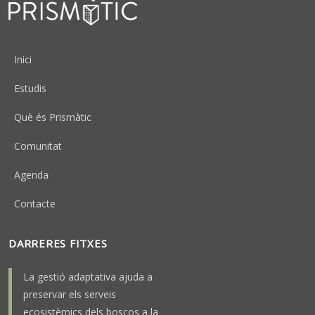
Peu
Inici
Estudis
Què és Prismàtic
Comunitat
Agenda
Contacte
DARRERES FITXES
La gestió adaptativa ajuda a
preservar els serveis
ecosistèmics dels boscos a la