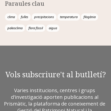
Paraules clau
clima
fulles
precipitacions
temperatura
filogènia
paleoclima
flora fòssil
aigua
Vols subscriure't al butlletí?
Varies institucions, centres i grups
d'investigació aporten publicacions al
Prismàtic, la plataforma de coneixement de
Gestió del Patrimoni Natural i la