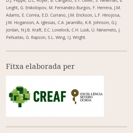
D.J. Peppe, D.L. Royer, B. Cariglino, S.Y. Oliver, S. Newman, E.
Leight, G. Enikolopov, M. Fernandez-Burgos, F. Herrera, J.M.
Adams, E. Correa, E.D. Currano, J.M. Erickson, L.F. Hinojosa,
J.W. Hoganson, A. Iglesias, C.A. Jaramillo, K.R. Johnson, G.J.
Jordan, N.J.B. Kraft, E.C. Lovelock, C.H. Lusk, Ü. Niinemets, J.
Peñuelas, G. Rapson, S.L. Wing, I.J. Wright.
Fitxa elaborada per