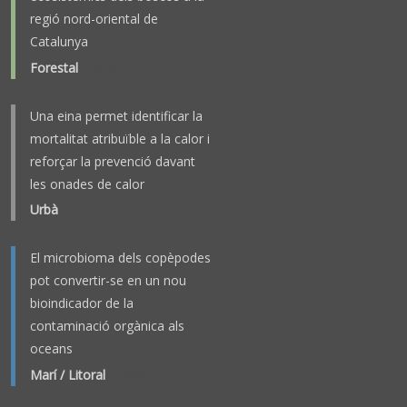
regió nord-oriental de
Catalunya
Forestal
-
2025
Una eina permet identificar la
mortalitat atribuïble a la calor i
reforçar la prevenció davant
les onades de calor
Urbà
-
2023
El microbioma dels copèpodes
pot convertir-se en un nou
bioindicador de la
contaminació orgànica als
oceans
Marí / Litoral
-
2026