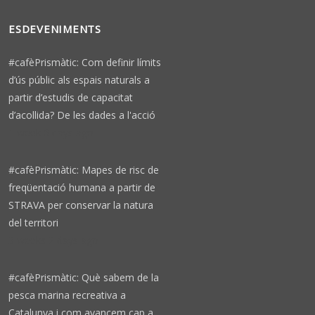
ESDEVENIMENTS
#cafèPrismàtic: Com definir límits
d’ús públic als espais naturals a
partir d’estudis de capacitat
d’acollida? De les dades a l'acció
1 week 6 days ago
#cafèPrismàtic: Mapes de risc de
freqüentació humana a partir de
STRAVA per conservar la natura
del territori
3 weeks 2 days ago
#cafèPrismàtic: Què sabem de la
pesca marina recreativa a
Catalunya i com avancem cap a