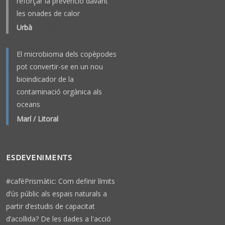
reforçar la prevenció davant
les onades de calor
Urbà
-
2023
El microbioma dels copèpodes
pot convertir-se en un nou
bioindicador de la
contaminació orgànica als
oceans
Marí / Litoral
-
2026
ESDEVENIMENTS
#cafèPrismàtic: Com definir límits
d’ús públic als espais naturals a
partir d’estudis de capacitat
d’acollida? De les dades a l'acció