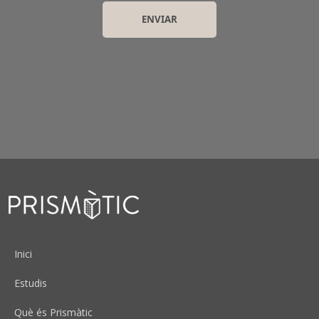
Peu
Inici
Estudis
Què és Prismàtic