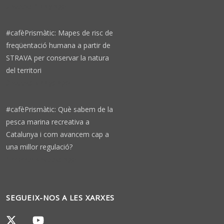
2 weeks 1 day ago
#cafèPrismàtic: Mapes de risc de
freqüentació humana a partir de
STRAVA per conservar la natura
del territori
3 weeks 4 days ago
#cafèPrismàtic: Què sabem de la
pesca marina recreativa a
Catalunya i com avancem cap a
una millor regulació?
1 month 4 weeks ago
SEGUEIX-NOS A LES XARXES