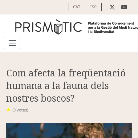
Vés al contingut
CAT
ESP
Com afecta la freqüentació
humana a la fauna dels
nostres boscos?
(
3
votes)