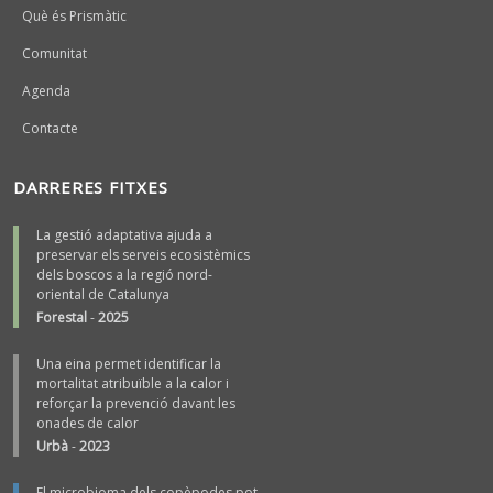
Què és Prismàtic
Comunitat
Agenda
Contacte
DARRERES FITXES
La gestió adaptativa ajuda a
preservar els serveis ecosistèmics
dels boscos a la regió nord-
oriental de Catalunya
Forestal
-
2025
Una eina permet identificar la
mortalitat atribuïble a la calor i
reforçar la prevenció davant les
onades de calor
Urbà
-
2023
El microbioma dels copèpodes pot