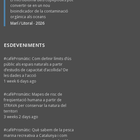
convertir-se en un nou
bioindicador de la contaminació
orgànica als oceans
Marí / Litoral
-
2026
ESDEVENIMENTS
#cafèPrismàtic: Com definir límits d’ús
públic als espais naturals a partir
d’estudis de capacitat d’acollida? De
les dades a l'acció
1 week 6 days ago
#cafèPrismàtic: Mapes de risc de
freqüentació humana a partir de
STRAVA per conservar la natura del
territori
3 weeks 2 days ago
#cafèPrismàtic: Què sabem de la pesca
marina recreativa a Catalunya i com