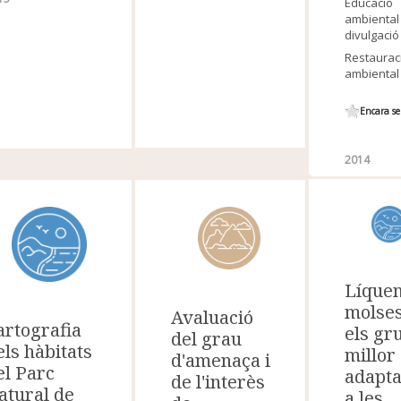
Educació
ambiental 
divulgació
Restaurac
ambiental
Encara se
2014
Líquen
molses
Avaluació
artografia
els gr
del grau
els hàbitats
millor
d'amenaça i
el Parc
adapta
de l'interès
atural de
a les