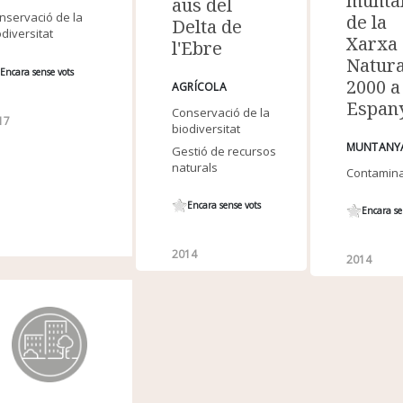
munta
aus del
nservació de la
de la
Delta de
odiversitat
Xarxa
l'Ebre
Natur
Encara sense vots
2000 a
AGRÍCOLA
Espan
Conservació de la
17
biodiversitat
MUNTANY
Gestió de recursos
naturals
Contamina
Encara sense vots
Encara se
2014
2014