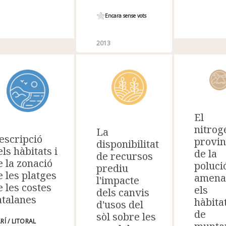
Encara sense vots
2013
El
nitrog
La
escripció
provin
disponibilitat
els hàbitats i
de la
de recursos
e la zonació
poluci
prediu
e les platges
amena
l'impacte
e les costes
els
dels canvis
atalanes
hàbita
d'usos del
de
sòl sobre les
RÍ / LITORAL