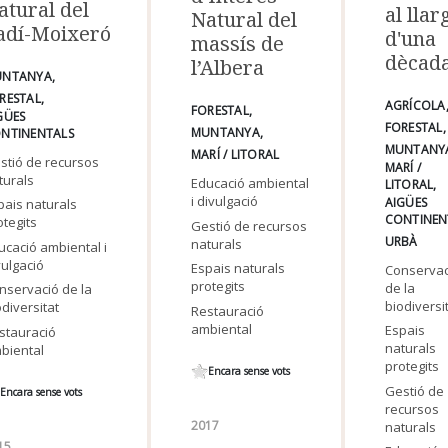
atural del
al llar
Natural del
adí-Moixeró
d'una
massís de
dècad
l’Albera
UNTANYA
RESTAL
AGRÍCOLA
FORESTAL
GÜES
FORESTAL
MUNTANYA
NTINENTALS
MUNTANY
MARÍ / LITORAL
stió de recursos
MARÍ /
turals
Educació ambiental
LITORAL
i divulgació
AIGÜES
pais naturals
CONTINEN
otegits
Gestió de recursos
URBÀ
naturals
ucació ambiental i
vulgació
Espais naturals
Conservac
protegits
de la
nservació de la
biodiversi
odiversitat
Restauració
ambiental
Espais
stauració
naturals
biental
protegits
Encara sense vots
Gestió de
Encara sense vots
recursos
2017
naturals
15