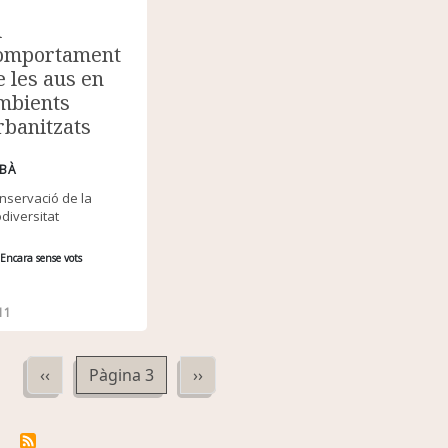
l
omportament
e les aus en
mbients
rbanitzats
BÀ
nservació de la
odiversitat
Encara sense vots
11
Paginació
Pàgina anterior
Pàgina següent
‹‹
Pàgina 3
››