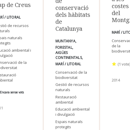
de
ap de Creus
costes
conservació
del
dels hàbitats
RÍ / LITORAL
Montg
de
stió de recursos
Catalunya
turals
MARÍ / LIT
pais naturals
Conservac
MUNTANYA
otegits
de la
FORESTAL
ucació ambiental i
biodiversi
AIGÜES
vulgació
CONTINENTALS
nservació de la
(
1
vote
MARÍ / LITORAL
odiversitat
Conservació de la
stauració
biodiversitat
biental
2014
Gestió de recursos
naturals
Encara sense vots
Restauració
ambiental
11
Educació ambiental
i divulgació
Espais naturals
protegits