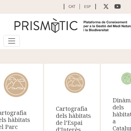
Vés al contingut
CAT
ESP
Dinàm
dels
Cartografia
artografia
hàbita
dels hàbitats
els hàbitats
a
de l’Espai
el Parc
Catalu
d’Interès