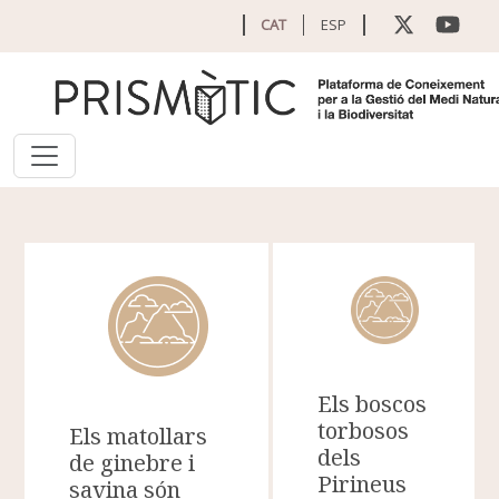
Vés al contingut
CAT
ESP
Els boscos
torbosos
Els matollars
dels
de ginebre i
Pirineus
savina són