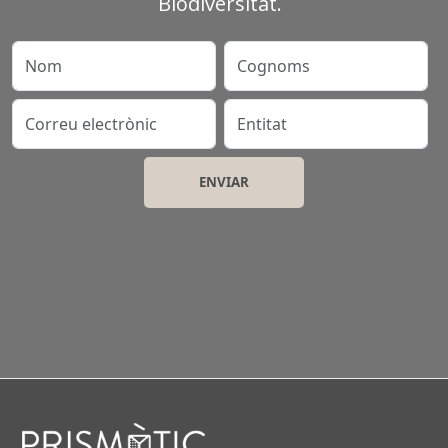
Biodiversitat.
Nom
Cognoms
Correu electrònic
Entitat