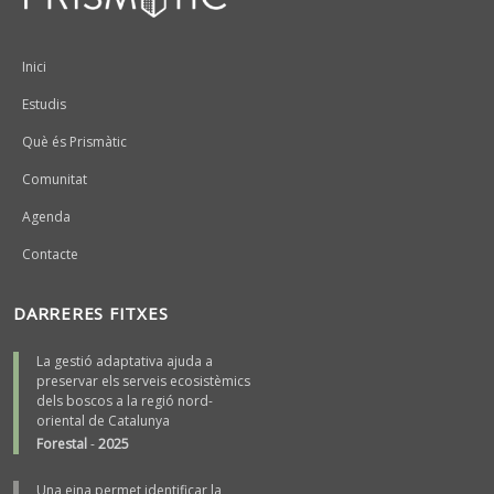
Peu
Inici
Estudis
Què és Prismàtic
Comunitat
Agenda
Contacte
DARRERES FITXES
La gestió adaptativa ajuda a
preservar els serveis ecosistèmics
dels boscos a la regió nord-
oriental de Catalunya
Forestal
-
2025
Una eina permet identificar la