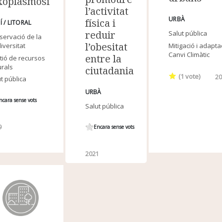
xoplasmosi
l’activitat
URBÀ
física i
Í / LITORAL
reduir
Salut pública
servació de la
l’obesitat
Mitigació i adapta
iversitat
Canvi Climàtic
entre la
tió de recursos
urals
ciutadania
(
1
vote)
2
t pública
URBÀ
ncara sense vots
Salut pública
9
Encara sense vots
2021