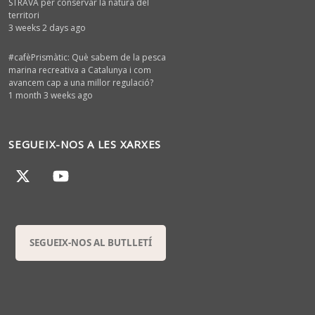
STRAVA per conservar la natura del
territori
3 weeks 2 days ago
#cafèPrismàtic: Què sabem de la pesca
marina recreativa a Catalunya i com
avancem cap a una millor regulació?
1 month 3 weeks ago
SEGUEIX-NOS A LES XARXES
SEGUEIX-NOS AL BUTLLETÍ