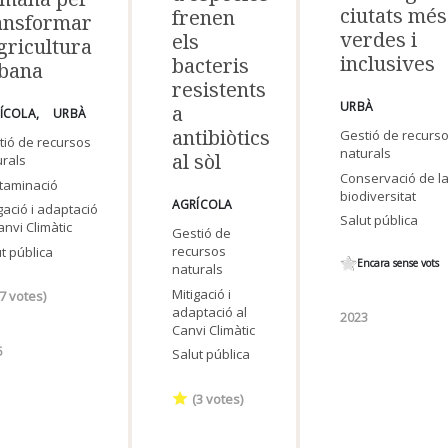
ciutats més
frenen
ansformar
verdes i
els
agricultura
inclusives
bacteris
bana
resistents
URBÀ
a
ÍCOLA
URBÀ
antibiòtics
Gestió de recurs
tió de recursos
naturals
al sòl
urals
Conservació de l
taminació
biodiversitat
AGRÍCOLA
gació i adaptació
Salut pública
anvi Climàtic
Gestió de
recursos
t pública
Encara sense vots
naturals
Mitigació i
7
votes)
adaptació al
2023
Canvi Climàtic
5
Salut pública
(
3
votes)