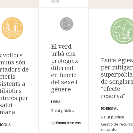
2025
El verd
urbà ens
s voltors
Estratègie
protegeix
muns són
per mitigar
diferent
rtadors de
superpobla
en funció
cteris
de senglars
del sexe i
sistents a
"efecte
gènere
tibiòtics
reserva"
interès per
URBÀ
 salut
FORESTAL
Salut pública
umana
Salut pública
Encara sense vots
Gestió de recurs
ÍCOLA
naturals