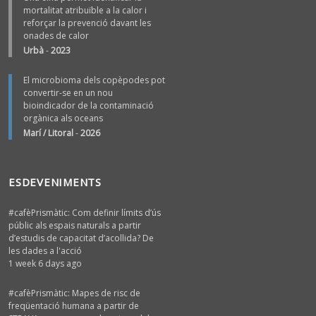
mortalitat atribuïble a la calor i
reforçar la prevenció davant les
onades de calor
Urbà
-
2023
El microbioma dels copèpodes pot
convertir-se en un nou
bioindicador de la contaminació
orgànica als oceans
Marí / Litoral
-
2026
ESDEVENIMENTS
#cafèPrismàtic: Com definir límits d’ús
públic als espais naturals a partir
d’estudis de capacitat d’acollida? De
les dades a l'acció
1 week 6 days ago
#cafèPrismàtic: Mapes de risc de
freqüentació humana a partir de