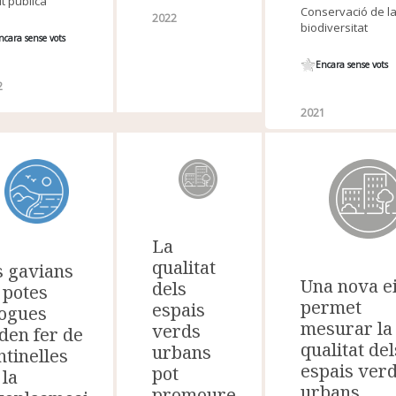
t pública
Conservació de l
2022
biodiversitat
ncara sense vots
Encara sense vots
2
2021
La
qualitat
s gavians
Una nova e
dels
 potes
permet
espais
ogues
mesurar la
verds
den fer de
qualitat del
urbans
ntinelles
espais ver
pot
 la
urbans
promoure