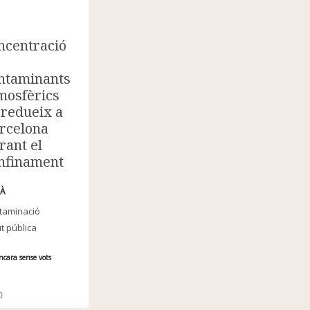
ncentració
ntaminants
mosfèrics
 redueix a
rcelona
rant el
nfinament
À
taminació
t pública
ncara sense vots
0