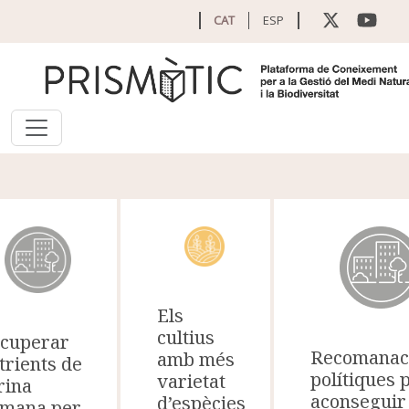
Vés al contingut
CAT
ESP
Els
cultius
cuperar
Recomanac
amb més
trients de
polítiques 
varietat
orina
aconseguir
d’espècies
mana per