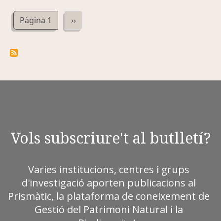
Paginació
Pàgina següent
Pàgina 1
››
Vols subscriure't al butlletí?
Varies institucions, centres i grups
d'investigació aporten publicacions al
Prismàtic, la plataforma de coneixement de
Gestió del Patrimoni Natural i la