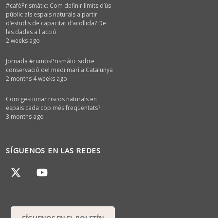
#cafèPrismàtic: Com definir límits d’ús
públic als espais naturals a partir
d’estudis de capacitat d’acollida? De
les dades a l'acció
2 weeks ago
Jornada #rumbsPrismàtic sobre
conservació del medi marí a Catalunya
2 months 4 weeks ago
Com gestionar riscos naturals en
espais cada cop més freqüentats?
3 months ago
SÍGUENOS EN LAS REDES