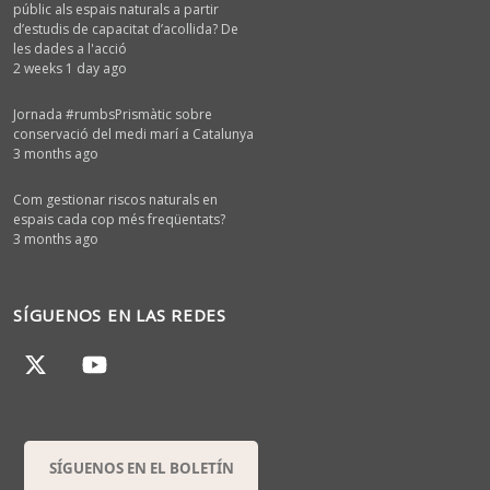
públic als espais naturals a partir
d’estudis de capacitat d’acollida? De
les dades a l'acció
2 weeks 1 day ago
Jornada #rumbsPrismàtic sobre
conservació del medi marí a Catalunya
3 months ago
Com gestionar riscos naturals en
espais cada cop més freqüentats?
3 months ago
SÍGUENOS EN LAS REDES
SÍGUENOS EN EL BOLETÍN