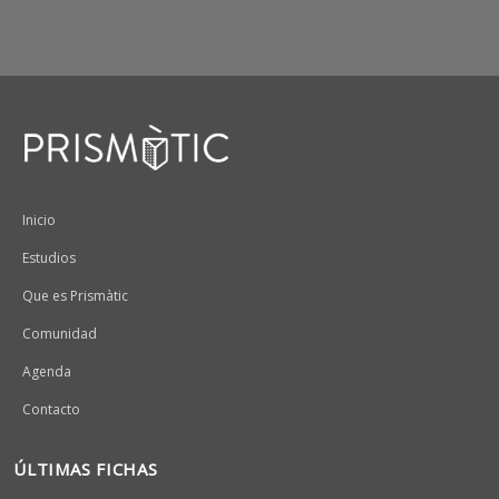
Peu
Inicio
Estudios
Que es Prismàtic
Comunidad
Agenda
Contacto
ÚLTIMAS FICHAS