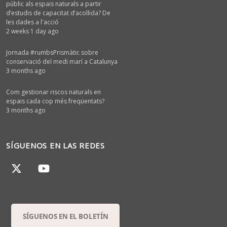
públic als espais naturals a partir
d’estudis de capacitat d’acollida? De
les dades a l'acció
2 weeks 1 day ago
Jornada #rumbsPrismàtic sobre
conservació del medi marí a Catalunya
3 months ago
Com gestionar riscos naturals en
espais cada cop més freqüentats?
3 months ago
SÍGUENOS EN LAS REDES
SÍGUENOS EN EL BOLETÍN