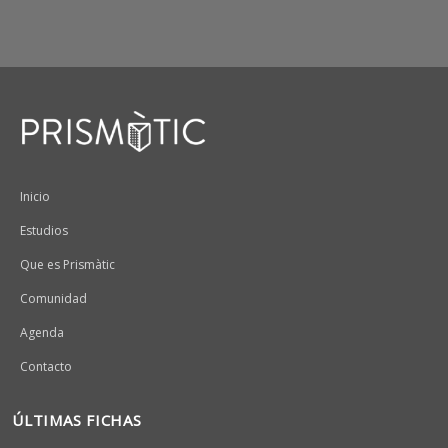
Peu
Inicio
Estudios
Que es Prismàtic
Comunidad
Agenda
Contacto
ÚLTIMAS FICHAS