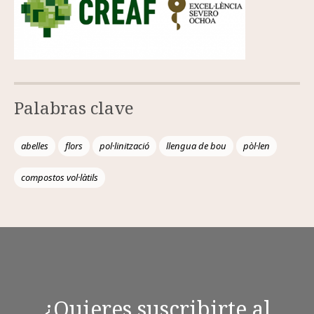
Palabras clave
abelles
flors
pol·linització
llengua de bou
pòl·len
compostos vol·làtils
¿Quieres suscribirte al