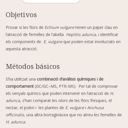
Objetivos
Provar si les flors de
Echium vulgare
tenen un paper clau en
l’atracció de femelles de l’abella
Hoplitis adunca,
i identificar
els components de
E.
vulgare
que poden estar involucrats en
aquesta atracció.
Métodos básicos
S’ha utilitzat una
combinació d’anàlisis químiques i de
comportament
(GC/GC–MS, PTR-MS). Per tal de comprovar
els senyals químics que poden intervenir en l’atracció de
H.
adunca
, s’han comparat les olors de les flors fresques, el
nectar, el polen i les plantes de
E. vulgare
i
Anchusa
officinalis
, una altra borraginàcea que no atreu les femelles de
H. adunca
.