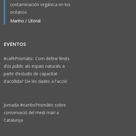
contaminación orgánica en los
océanos
Marino / Litoral
-
2026
EVENTOS
#cafèPrismàtic: Com definir límits
d’ús públic als espais naturals a
partir d’estudis de capacitat
d’acollida? De les dades a l'acció
2 weeks ago
Jornada #rumbsPrismàtic sobre
conservació del medi marí a
Catalunya
2 months 4 weeks ago