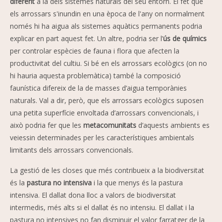
diferent
a la dels sistemes naturals del seu entorn. El fet que
els arrossars s'inundin en una època de l'any on normalment
només hi ha aigua als sistemes aquàtics permanents podria
explicar en part aquest fet. Un altre, podria ser l’
ús de químics
per controlar espècies de fauna i flora que afecten la
productivitat del cultiu. Si bé en els arrossars ecològics (on no
hi hauria aquesta problemàtica) també la composició
faunística difereix de la de masses d’aigua temporànies
naturals. Val a dir, però, que els arrossars ecològics suposen
una petita superfície envoltada d’arrossars convencionals, i
això podria fer que les
metacomunitats
d’aquests ambients es
veiessin determinades per les característiques ambientals
limitants dels arrossars convencionals.
La gestió de les closes que més contribueix a la biodiversitat
és la
pastura no intensiva
i la que menys és la pastura
intensiva. El dallat dona lloc a valors de biodiversitat
intermedis, més alts si el dallat és no intensiu. El dallat i la
pastura no intensives no fan disminuir el valor farratger de la