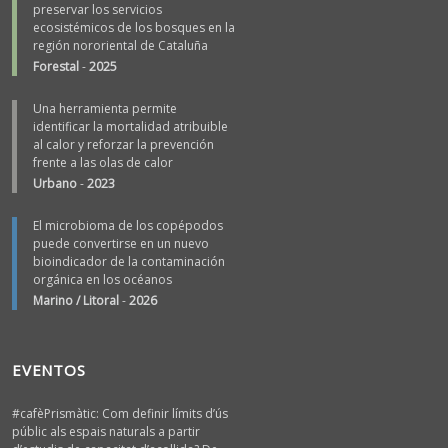
preservar los servicios
ecosistémicos de los bosques en la
región nororiental de Cataluña
Forestal
-
2025
Una herramienta permite
identificar la mortalidad atribuible
al calor y reforzar la prevención
frente a las olas de calor
Urbano
-
2023
El microbioma de los copépodos
puede convertirse en un nuevo
bioindicador de la contaminación
orgánica en los océanos
Marino / Litoral
-
2026
EVENTOS
#cafèPrismàtic: Com definir límits d’ús
públic als espais naturals a partir