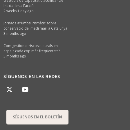
d’estudis de capacitat d’acollida? De
les dades a l'acció
2 weeks 1 day ago
Jornada #rumbsPrismàtic sobre
conservació del medi marí a Catalunya
3 months ago
Com gestionar riscos naturals en
espais cada cop més freqüentats?
3 months ago
SÍGUENOS EN LAS REDES
SÍGUENOS EN EL BOLETÍN