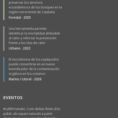
preservar los servicios
ecosistémicos de los bosques en la
región nororiental de Cataluña
Forestal
-
2025
Una herramienta permite
identificar la mortalidad atribuible
al calor y reforzar la prevención
frente a las olas de calor
Urbano
-
2023
El microbioma de los copépodos
puede convertirse en un nuevo
bioindicador de la contaminación
orgánica en los océanos
Marino / Litoral
-
2026
EVENTOS
#cafèPrismàtic: Com definir límits d’ús
públic als espais naturals a partir