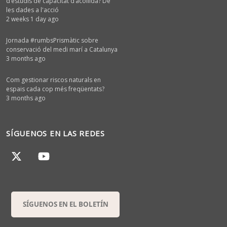
d’estudis de capacitat d’acollida? De
les dades a l'acció
2 weeks 1 day ago
Jornada #rumbsPrismàtic sobre
conservació del medi marí a Catalunya
3 months ago
Com gestionar riscos naturals en
espais cada cop més freqüentats?
3 months ago
SÍGUENOS EN LAS REDES
SÍGUENOS EN EL BOLETÍN