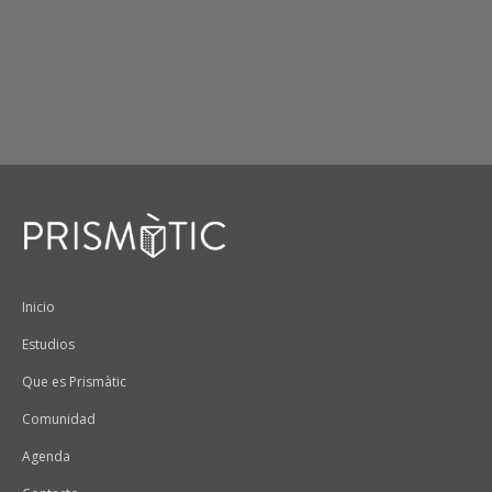
Peu
Inicio
Estudios
Que es Prismàtic
Comunidad
Agenda