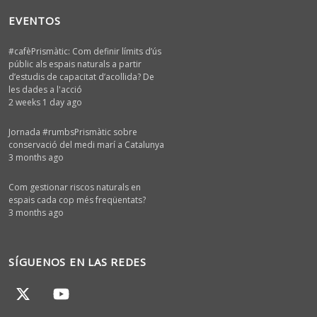
EVENTOS
#cafèPrismàtic: Com definir límits d’ús
públic als espais naturals a partir
d’estudis de capacitat d’acollida? De
les dades a l'acció
2 weeks 1 day ago
Jornada #rumbsPrismàtic sobre
conservació del medi marí a Catalunya
3 months ago
Com gestionar riscos naturals en
espais cada cop més freqüentats?
3 months ago
SÍGUENOS EN LAS REDES