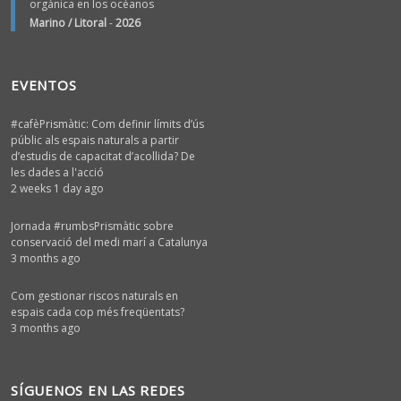
orgánica en los océanos
Marino / Litoral
-
2026
EVENTOS
#cafèPrismàtic: Com definir límits d’ús
públic als espais naturals a partir
d’estudis de capacitat d’acollida? De
les dades a l'acció
2 weeks 1 day ago
Jornada #rumbsPrismàtic sobre
conservació del medi marí a Catalunya
3 months ago
Com gestionar riscos naturals en
espais cada cop més freqüentats?
3 months ago
SÍGUENOS EN LAS REDES