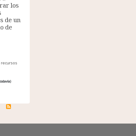
rar los
s
s de un
io de
 recursos
todavía)