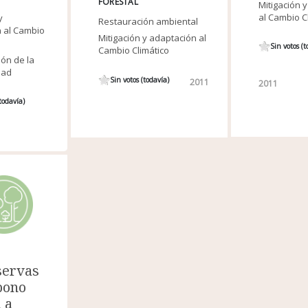
FORESTAL
Mitigación 
al Cambio C
y
Restauración ambiental
 al Cambio
Mitigación y adaptación al
Sin votos (t
Cambio Climático
ón de la
dad
Sin votos (todavía)
2011
2011
todavía)
servas
bono
 a