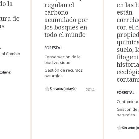
do la
en las 
regulan el
están
carbono
ura de
correla
acumulado por
as
con el c
los bosques en
propie
todo el mundo
química
y
suelo, l
FORESTAL
 al Cambio
filogeni
Conservación de la
biodiversidad
histori
Gestión de recursos
ecológic
todavía)
naturales
contam
Sin votos (todavía)
2014
FORESTAL
Contaminac
Gestión de 
naturales
Sin votos (t