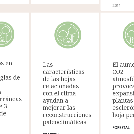
2011
s en
El aume
Las
CO2
características
gias de
atmosfé
de las hojas
s
provoca
relacionadas
s
expans
con el clima
rráneas
plantas
ayudan a
e 3
escleró
mejorar las
de
hoja p
reconstrucciones
paleoclimáticas
FORESTAL