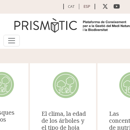
Pasar al contenido principal
CAT
ESP
sques
Las
El clima, la edad
os
concent
de los árboles y
de nutr
el tipo de hoja