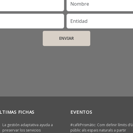
Entidad
LTIMAS FICHAS
EVENTOS
La gestión adaptativa ayuda a
#cafèPrismàtic: Com definir límits d’ú
preservar los servicios
públic als espais naturals a partir